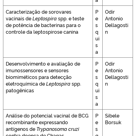
Caracterização de sorovares
P
Odir
vacinais de
Leptospira
spp. e teste
e
Antonio
de potência de bacterinas para o
s
Dellagosti
controle da leptospirose canina
q
n
ui
s
a
Desenvolvimento e avaliação de
P
Odir
imunossensores e sensores
e
Antonio
biomiméticos para detecção
s
Dellagosti
eletroquímica de
Leptospira
spp.
q
n
patogênicas
ui
s
a
Análise do potencial vacinal de BCG
P
Sibele
recombinante expressando
e
Borsuk
antígenos de
Trypanosoma cruzi
s
contra doença de Chagas
q