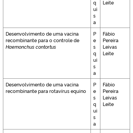
q
Leite
ui
s
a
Desenvolvimento de uma vacina
P
Fábio
recombinante para o controle de
e
Pereira
Haemonchus contortus
s
Leivas
q
Leite
ui
s
a
Desenvolvimento de uma vacina
P
Fábio
recombinante para rotavírus equino
e
Pereira
s
Leivas
q
Leite
ui
s
a