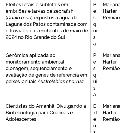
Efeitos letais e subletais em
P
Mariana
embriões e larvas de zebrafish
e
Härter
(
Danio rerio
) expostos à água da
s
Remião
Laguna dos Patos contaminada com
q
o lixiviado das enchentes de maio de
ui
2024 no Rio Grande do Sul
s
a
Genômica aplicada ao
P
Mariana
monitoramento ambiental:
e
Härter
clonagem, sequenciamento e
s
Remião
avaliação de genes de referência em
q
peixes-anuais
Austrolebias charrua
ui
s
a
Cientistas do Amanhã: Divulgando a
E
Mariana
Biotecnologia para Crianças e
xt
Härter
Adolescentes
e
Remião
n
s