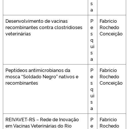
s
a
Desenvolvimento de vacinas
P
Fabricio
recombinantes contra clostridioses
e
Rochedo
veterinárias
s
Conceição
q
ui
s
a
Peptídeos antimicrobianos da
P
Fabricio
mosca “Soldado Negro” nativos e
e
Rochedo
recombinantes
s
Conceição
q
ui
s
a
REIVAVET-RS – Rede de Inovação
P
Fabricio
em Vacinas Veterinárias do Rio
e
Rochedo