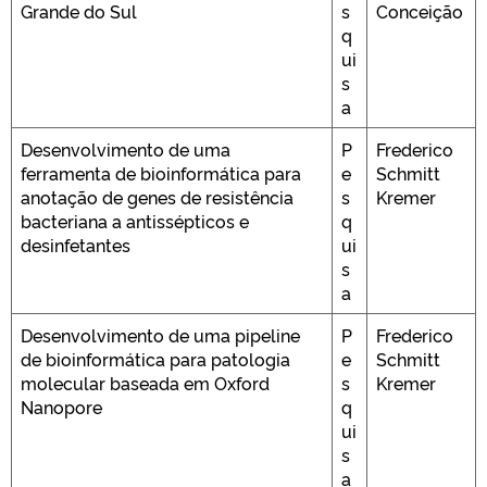
Grande do Sul
s
Conceição
q
ui
s
a
Desenvolvimento de uma
P
Frederico
ferramenta de bioinformática para
e
Schmitt
anotação de genes de resistência
s
Kremer
bacteriana a antissépticos e
q
desinfetantes
ui
s
a
Desenvolvimento de uma pipeline
P
Frederico
de bioinformática para patologia
e
Schmitt
molecular baseada em Oxford
s
Kremer
Nanopore
q
ui
s
a