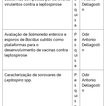
virulentos contra a leptospirose
s
Dellagosti
q
n
ui
s
a
Avaliação de
Salmonella enterica
e
P
Odir
esporos de
Bacillus subtilis
como
e
Antonio
plataformas para o
s
Dellagosti
desenvolvimento de vacinas contra
q
n
leptospirose
ui
s
a
Caracterização de sorovares de
P
Odir
Leptospira
spp.
e
Antonio
s
Dellagosti
q
n
ui
s
a