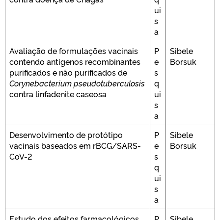
ui
s
a
Avaliação de formulações vacinais
P
Sibele
contendo antígenos recombinantes
e
Borsuk
purificados e não purificados de
s
Corynebacterium pseudotuberculosis
q
contra linfadenite caseosa
ui
s
a
Desenvolvimento de protótipo
P
Sibele
vacinais baseados em rBCG/SARS-
e
Borsuk
CoV-2
s
q
ui
s
a
Estudo dos efeitos farmacológicos
P
Sibele