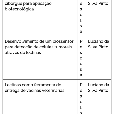
ciborgue para aplicação
e
Silva Pinto
biotecnológica
s
q
ui
s
a
Desenvolvimento de um biossensor
P
Luciano da
para detecção de células tumorais
e
Silva Pinto
através de lectinas
s
q
ui
s
a
Lectinas como ferramenta de
P
Luciano da
entrega de vacinas veterinárias
e
Silva Pinto
s
q
ui
s