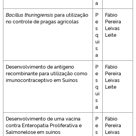
a
Bacillus thuringiensis
para utilização
P
Fábio
no controle de pragas agrícolas
e
Pereira
s
Leivas
q
Leite
ui
s
a
Desenvolvimento de antígeno
P
Fábio
recombinante para utilização como
e
Pereira
imunocontraceptivo em Suínos
s
Leivas
q
Leite
ui
s
a
Desenvolvimento de uma vacina
P
Fábio
contra Enteropatia Proliferativa e
e
Pereira
Salmonelose em suínos
s
Leivas