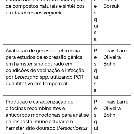
de compostos naturais e sintéticos
e
Borsuk
em
Trichomonas vaginalis
s
q
ui
s
a
Avaliação de genes de referência
P
Thaís Larré
para estudos de expressão gênica
e
Oliveira
em hamster sírio dourado em
s
Bohn
condições de vacinação e infecção
q
por
Leptospira
spp. utilizando PCR
ui
quantitativo em tempo real
s
a
Produção e caracterização de
P
Thaís Larré
citocinas recombinantes e
e
Oliveira
anticorpos monoclonais para análise
s
Bohn
da resposta imune celular em
q
hamster sírio dourado (
Mesocricetus
ui