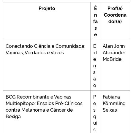
Projeto
Ê
Prof(a)
n
Coordena
fa
dor(a)
s
e
Conectando Ciência e Comunidade:
E
Alan John
Vacinas, Verdades e Vozes
xt
Alexander
e
McBride
n
s
ã
o
BCG Recombinante e Vacinas
P
Fabiana
Multiepítopo: Ensaios Pré-Clínicos
e
Kömmling
contra Melanoma e Câncer de
s
Seixas
Bexiga
q
ui
s