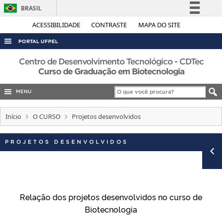
BRASIL
Simplifique!
ACESSIBILIDADE
CONTRASTE
MAPA DO SITE
Comunica BR
PORTAL UFPEL
Participe
ACESSO À INFORMAÇÃO
Centro de Desenvolvimento Tecnológico - CDTec
Acesso à informação
Curso de Graduação em Biotecnologia
AUDITORIA
Legislação
MENU
COBALTO
Canais
CONCURSOS
Início
O CURSO
Projetos desenvolvidos
EDITAIS
PROJETOS DESENVOLVIDOS
INTERNACIONAL
OUVIDORIA
PORTARIAS
TELEFONES
Relação dos projetos desenvolvidos no curso de
Biotecnologia