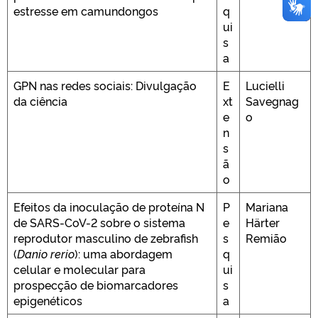
estresse em camundongos
q
ui
s
a
GPN nas redes sociais: Divulgação
E
Lucielli
da ciência
xt
Savegnag
e
o
n
s
ã
o
Efeitos da inoculação de proteína N
P
Mariana
de SARS-CoV-2 sobre o sistema
e
Härter
reprodutor masculino de zebrafish
s
Remião
(
Danio rerio
): uma abordagem
q
celular e molecular para
ui
prospecção de biomarcadores
s
epigenéticos
a