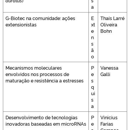
auratus
)
s
a
G-Biotec na comunidade: ações
E
Thaís Larré
extensionistas
xt
Oliveira
e
Bohn
n
s
ã
o
Mecanismos moleculares
P
Vanessa
envolvidos nos processos de
e
Galli
maturação e resistência a estresses
s
q
ui
s
a
Desenvolvimento de tecnologias
P
Vinicius
inovadoras baseadas em microRNAs
e
Farias