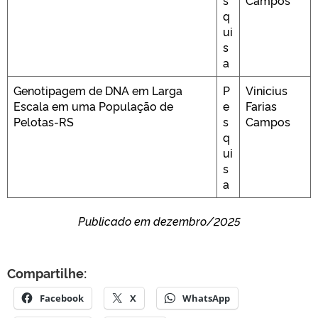
s
Campos
q
ui
s
a
Genotipagem de DNA em Larga
P
Vinicius
Escala em uma População de
e
Farias
Pelotas-RS
s
Campos
q
ui
s
a
Publicado em dezembro/2025
Compartilhe:
Facebook
X
WhatsApp