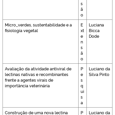
s
ã
o
Micro_verdes, sustentabilidade e a
E
Luciana
fisiologia vegetal
xt
Bicca
e
Dode
n
s
ã
o
Avaliação da atividade antiviral de
P
Luciano da
lectinas nativas e recombinantes
e
Silva Pinto
frente a agentes virais de
s
importância veterinária
q
ui
s
a
Construção de uma nova lectina
P
Luciano da