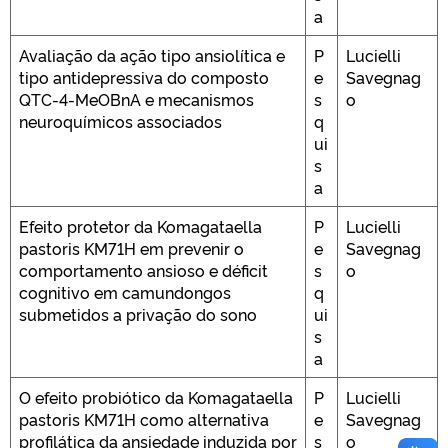
a
Avaliação da ação tipo ansiolítica e
P
Lucielli
tipo antidepressiva do composto
e
Savegnag
QTC-4-MeOBnA e mecanismos
s
o
neuroquímicos associados
q
ui
s
a
Efeito protetor da Komagataella
P
Lucielli
pastoris KM71H em prevenir o
e
Savegnag
comportamento ansioso e déficit
s
o
cognitivo em camundongos
q
submetidos a privação do sono
ui
s
a
O efeito probiótico da Komagataella
P
Lucielli
pastoris KM71H como alternativa
e
Savegnag
profilática da ansiedade induzida por
s
o