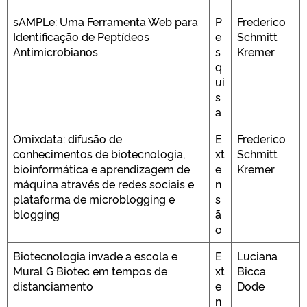
sAMPLe: Uma Ferramenta Web para
P
Frederico
Identificação de Peptídeos
e
Schmitt
Antimicrobianos
s
Kremer
q
ui
s
a
Omixdata: difusão de
E
Frederico
conhecimentos de biotecnologia,
xt
Schmitt
bioinformática e aprendizagem de
e
Kremer
máquina através de redes sociais e
n
plataforma de microblogging e
s
blogging
ã
o
Biotecnologia invade a escola e
E
Luciana
Mural G Biotec em tempos de
xt
Bicca
distanciamento
e
Dode
n