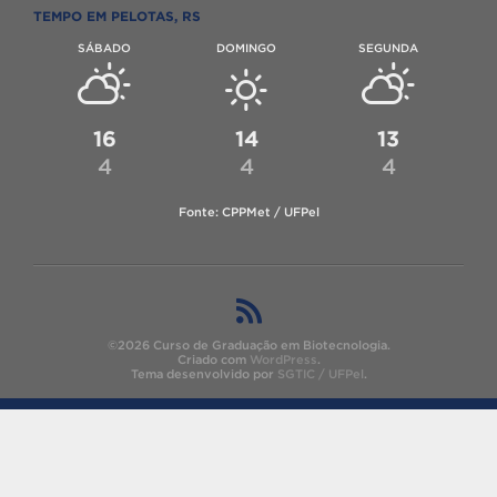
TEMPO EM PELOTAS, RS
SÁBADO
DOMINGO
SEGUNDA
16
14
13
4
4
4
Fonte: CPPMet / UFPel
©2026 Curso de Graduação em Biotecnologia.
Criado com
WordPress
.
Tema desenvolvido por
SGTIC / UFPel
.