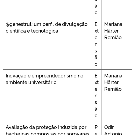
ã
o
@genestrut: um perfil de divulgação
E
Mariana
científica e tecnológica
xt
Härter
e
Remião
n
s
ã
o
Inovação e empreendedorismo no
E
Mariana
ambiente universitário
xt
Härter
e
Remião
n
s
ã
o
Avaliação da proteção induzida por
P
Odir
bacterinas compostas por sorovares
e
Antonio