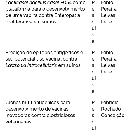
Lacticasei bacillus casei
P054 como
P
Fábio
plataforma para o desenvolvimento
e
Pereira
de uma vacina contra Enteropatia
s
Leivas
Proliferativa em suínos
q
Leite
ui
s
a
Predição de epítopos antigênicos e
P
Fábio
seu potencial uso vacinal contra
e
Pereira
Lawsonia intracellularis
em suínos
s
Leivas
q
Leite
ui
s
a
Clones multiantigênicos para
P
Fabricio
desenvolvimento de vacinas
e
Rochedo
inovadoras contra clostridioses
s
Conceição
veterinárias
q
ui