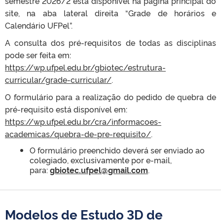
semestre 2026/2 está disponível na página principal do
site, na aba lateral direita “Grade de horários e
Calendário UFPel”.
A consulta dos pré-requisitos de todas as disciplinas
pode ser feita em:
https://wp.ufpel.edu.br/gbiotec/estrutura-
curricular/grade-curricular/
.
O formulário para a realização do pedido de quebra de
pré-requisito está disponível em:
https://wp.ufpel.edu.br/cra/informacoes-
academicas/quebra-de-pre-requisito/
.
O formulário preenchido deverá ser enviado ao
colegiado, exclusivamente por e-mail,
para:
gbiotec.ufpel@gmail.com
.
Modelos de Estudo 3D de