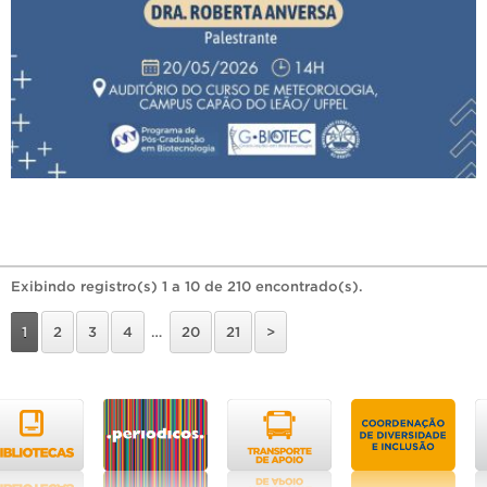
Exibindo registro(s) 1 a 10 de 210 encontrado(s).
1
2
3
4
…
20
21
>