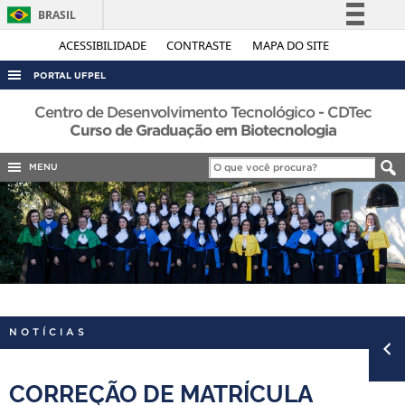
BRASIL
Simplifique!
ACESSIBILIDADE
CONTRASTE
MAPA DO SITE
Comunica BR
PORTAL UFPEL
Participe
ACESSO À INFORMAÇÃO
Centro de Desenvolvimento Tecnológico - CDTec
Acesso à informação
Curso de Graduação em Biotecnologia
AUDITORIA
Legislação
MENU
COBALTO
Canais
CONCURSOS
EDITAIS
INTERNACIONAL
OUVIDORIA
PORTARIAS
NOTÍCIAS
TELEFONES
CORREÇÃO DE MATRÍCULA