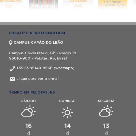
LOCALIZE A BIOTECNOLOGIA
CAMPUS CAPÃO DO LEÃO
Campus Universitário, s/n - Prédio 19
96010-900 - Pelotas, RS, Brasil
+55 53 99140-8666 (whatsapp)
clique para ver o e-mail
TEMPO EM PELOTAS, RS
SÁBADO
DOMINGO
SEGUNDA
16
14
13
4
4
4