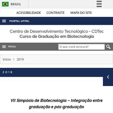
BRASIL
Simplifique!
ACESSIBILIDADE
CONTRASTE
MAPA DO SITE
Comunica BR
PORTAL UFPEL
Participe
ACESSO À INFORMAÇÃO
Centro de Desenvolvimento Tecnológico - CDTec
Acesso à informação
Curso de Graduação em Biotecnologia
AUDITORIA
Legislação
MENU
COBALTO
Canais
CONCURSOS
Início
2019
EDITAIS
2019
INTERNACIONAL
OUVIDORIA
PORTARIAS
TELEFONES
VII Simpósio de Biotecnologia – Integração entre
graduação e pós-graduação