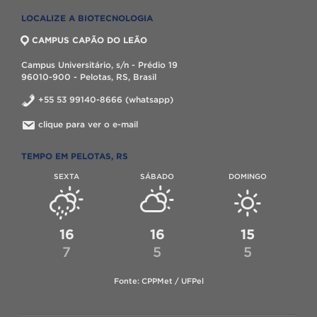
LOCALIZE A BIOTECNOLOGIA
CAMPUS CAPÃO DO LEÃO
Campus Universitário, s/n - Prédio 19
96010-900 - Pelotas, RS, Brasil
+55 53 99140-8666 (whatsapp)
clique para ver o e-mail
TEMPO EM PELOTAS, RS
SEXTA
SÁBADO
DOMINGO
16
16
15
7
5
5
Fonte: CPPMet / UFPel