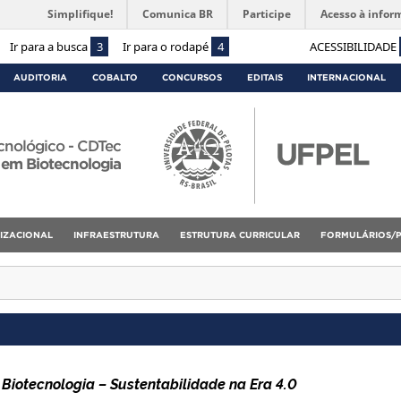
Simplifique!
Comunica BR
Participe
Acesso à infor
Ir para a busca
3
Ir para o rodapé
4
ACESSIBILIDADE
AUDITORIA
COBALTO
CONCURSOS
EDITAIS
INTERNACIONAL
cnológico - CDTec
 em Biotecnologia
IZACIONAL
INFRAESTRUTURA
ESTRUTURA CURRICULAR
FORMULÁRIOS/
 Biotecnologia – Sustentabilidade na Era 4.0