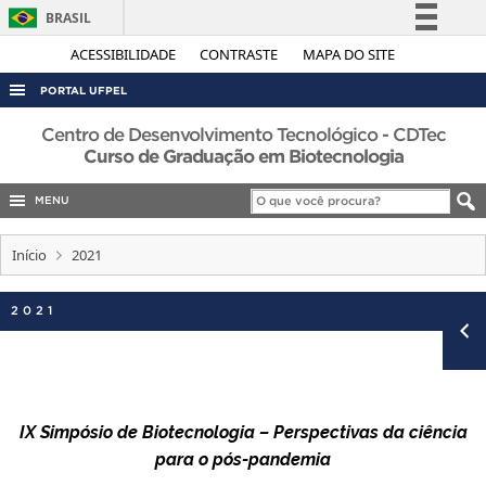
BRASIL
Simplifique!
ACESSIBILIDADE
CONTRASTE
MAPA DO SITE
Comunica BR
PORTAL UFPEL
Participe
ACESSO À INFORMAÇÃO
Centro de Desenvolvimento Tecnológico - CDTec
Acesso à informação
Curso de Graduação em Biotecnologia
AUDITORIA
Legislação
MENU
COBALTO
Canais
CONCURSOS
Início
2021
EDITAIS
2021
INTERNACIONAL
OUVIDORIA
PORTARIAS
TELEFONES
IX Simpósio de Biotecnologia – Perspectivas da ciência
para o pós-pandemia