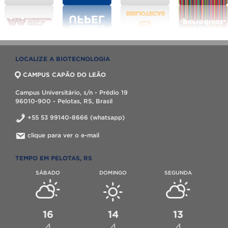
LOCALIZE A BIOTECNOLOGIA
CAMPUS CAPÃO DO LEÃO
Campus Universitário, s/n - Prédio 19
96010-900 - Pelotas, RS, Brasil
+55 53 99140-8666 (whatsapp)
clique para ver o e-mail
TEMPO EM PELOTAS, RS
SÁBADO
DOMINGO
SEGUNDA
16
14
13
4
4
4