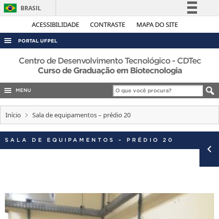
BRASIL
Simplifique!
ACESSIBILIDADE
CONTRASTE
MAPA DO SITE
Comunica BR
PORTAL UFPEL
Participe
ACESSO À INFORMAÇÃO
Centro de Desenvolvimento Tecnológico - CDTec
Acesso à informação
Curso de Graduação em Biotecnologia
AUDITORIA
Legislação
MENU
COBALTO
Canais
CONCURSOS
Início
Sala de equipamentos – prédio 20
EDITAIS
SALA DE EQUIPAMENTOS – PRÉDIO 20
INTERNACIONAL
OUVIDORIA
PORTARIAS
TELEFONES