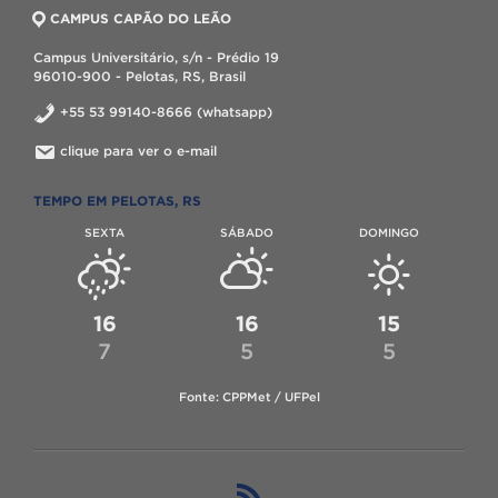
CAMPUS CAPÃO DO LEÃO
Campus Universitário, s/n - Prédio 19
96010-900 - Pelotas, RS, Brasil
+55 53 99140-8666 (whatsapp)
clique para ver o e-mail
TEMPO EM PELOTAS, RS
SEXTA
SÁBADO
DOMINGO
16
16
15
7
5
5
Fonte: CPPMet / UFPel