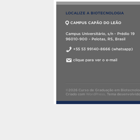
LOCALIZE A BIOTECNOLOGIA
CAMPUS CAPÃO DO LEÃO
Campus Universitário, s/n - Prédio 19
96010-900 - Pelotas, RS, Brasil
+55 53 99140-8666 (whatsapp)
clique para ver o e-mail
©2026 Curso de Graduação em Biotecnolog
Criado com
WordPress
.
Tema desenvolvid