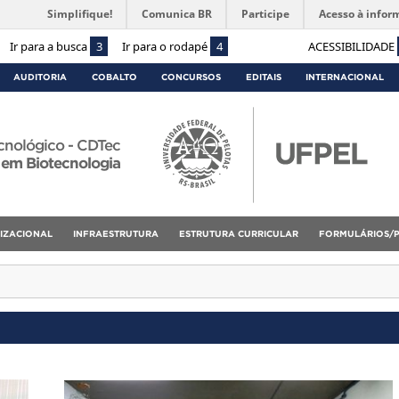
Simplifique!
Comunica BR
Participe
Acesso à infor
Ir para a busca
3
Ir para o rodapé
4
ACESSIBILIDADE
AUDITORIA
COBALTO
CONCURSOS
EDITAIS
INTERNACIONAL
cnológico - CDTec
 em Biotecnologia
IZACIONAL
INFRAESTRUTURA
ESTRUTURA CURRICULAR
FORMULÁRIOS/