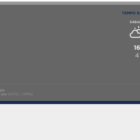
TEMPO E
SÁBA
1
4
ia.
o por
SGTIC / UFPel
.