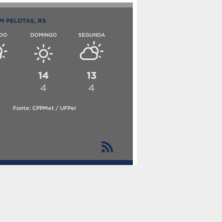
M PELOTAS, RS
DO
DOMINGO
SEGUNDA
6
14
13
4
4
Fonte: CPPMet / UFPel