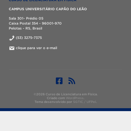
CAMPUS UNIVERSITÁRIO CAPÃO DO LEÃO
Sala 301- Prédio 05
Caixa Postal 354 - 96001-970
Pelotas - RS, Brasil
(53) 3275-7375
clique para ver o e-mail
©2026 Curso de Licenciatura em Física.
Criado com
WordPress
.
Tema desenvolvido por
SGTIC / UFPel
.