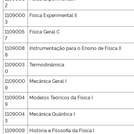
2
1109000
Física Experimental II
3
1109005
Física Geral C
7
1109008
Instrumentação para o Ensino de Física II
8
1109003
Termodinâmica
0
1109000
Mecânica Geral I
9
1109004
Modelos Teóricos da Física I
9
1109004
Mecânica Quântica I
3
1109009
História e Filosofia da Física I