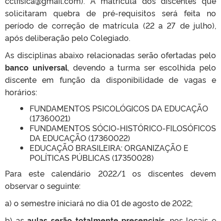
cclfisica@gmail.com). A matrícula dos discentes que
solicitaram quebra de pré-requisitos será feita no
período de correção de matrícula (22 a 27 de julho),
após deliberação pelo Colegiado.
As disciplinas abaixo relacionadas serão ofertadas pelo
banco universal
, devendo a turma ser escolhida pelo
discente em função da disponibilidade de vagas e
horários:
FUNDAMENTOS PSICOLÓGICOS DA EDUCAÇÃO
(17360021)
FUNDAMENTOS SÓCIO-HISTÓRICO-FILOSÓFICOS
DA EDUCAÇÃO (17360022)
EDUCAÇÃO BRASILEIRA: ORGANIZAÇÃO E
POLÍTICAS PÚBLICAS (17350028)
Para este calendário 2022/1 os discentes devem
observar o seguinte:
a) o semestre iniciará no dia 01 de agosto de 2022;
b) as
aulas serão totalmente presenciais
, nos locais e