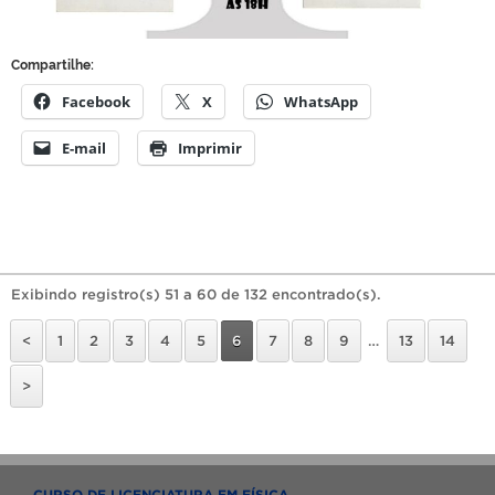
Compartilhe:
Facebook
X
WhatsApp
E-mail
Imprimir
Exibindo registro(s) 51 a 60 de 132 encontrado(s).
<
1
2
3
4
5
6
7
8
9
…
13
14
>
CURSO DE LICENCIATURA EM FÍSICA