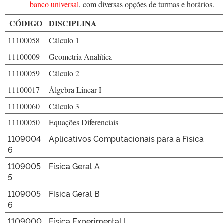
banco universal
, com diversas opções de turmas e horários.
CÓDIGO
DISCIPLINA
11100058
Cálculo 1
11100009
Geometria Analítica
11100059
Cálculo 2
11100017
Álgebra Linear I
11100060
Cálculo 3
11100050
Equações Diferenciais
1109004
Aplicativos Computacionais para a Física
6
1109005
Física Geral A
5
1109005
Física Geral B
6
1109000
Física Experimental I