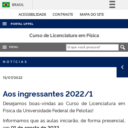
BRASIL
Simplifique!
ACESSIBILIDADE
CONTRASTE
MAPA DO SITE
Comunica BR
PORTAL UFPEL
Participe
ACESSO À INFORMAÇÃO
Curso de Licenciatura em Física
Acesso à informação
AUDITORIA
MENU
Legislação
COBALTO
Canais
NOTÍCIAS
CONCURSOS
EDITAIS
15/07/2022
INTERNACIONAL
Aos ingressantes 2022/1
OUVIDORIA
Desejamos boas-vindas ao Curso de Licenciatura em
PORTARIAS
Física da Universidade Federal de Pelotas!
TELEFONES
Informamos que as aulas iniciarão, de forma presencial,
em
01 de agosto de 2022.