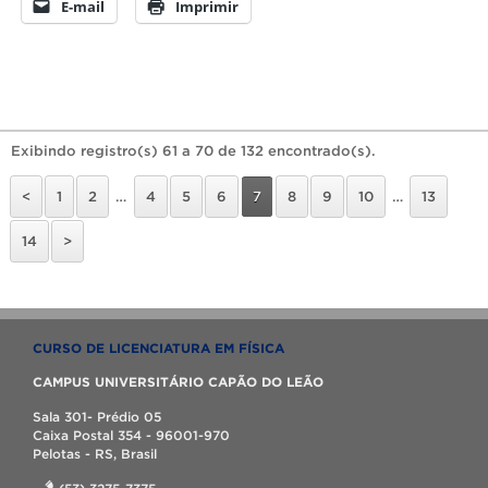
E-mail
Imprimir
Exibindo registro(s) 61 a 70 de 132 encontrado(s).
<
1
2
…
4
5
6
7
8
9
10
…
13
14
>
CURSO DE LICENCIATURA EM FÍSICA
CAMPUS UNIVERSITÁRIO CAPÃO DO LEÃO
Sala 301- Prédio 05
Caixa Postal 354 - 96001-970
Pelotas - RS, Brasil