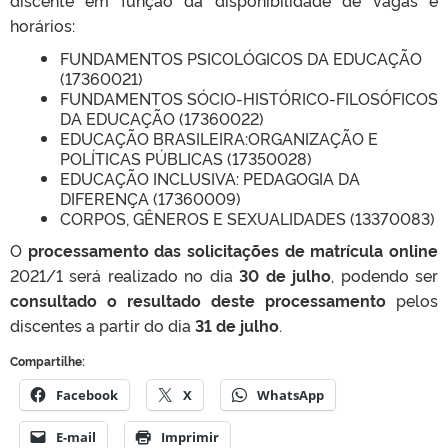
discente em função da disponibilidade de vagas e
horários:
FUNDAMENTOS PSICOLÓGICOS DA EDUCAÇÃO
(17360021)
FUNDAMENTOS SÓCIO-HISTÓRICO-FILOSÓFICOS
DA EDUCAÇÃO (17360022)
EDUCAÇÃO BRASILEIRA:ORGANIZAÇÃO E
POLÍTICAS PÚBLICAS (17350028)
EDUCAÇÃO INCLUSIVA: PEDAGOGIA DA
DIFERENÇA (17360009)
CORPOS, GÊNEROS E SEXUALIDADES (13370083)
O
p
rocessamento das solicitações de matrícula online
2021/1 será realizado no dia
30 de julho
, podendo ser
consultado o resultado deste processamento
pelos
discentes a partir do dia
31 de julho
.
Compartilhe:
Facebook
X
WhatsApp
E-mail
Imprimir