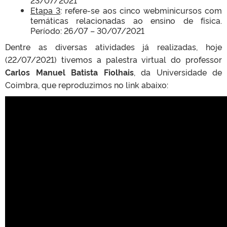
23/07/2021
E
tapa
3
: refere-se aos cinco webminicursos com
temáticas relacionadas ao ensino de física.
Período: 26/07 – 30/07/2021
Dentre as diversas atividades já realizadas, hoje
(22/07/2021) tivemos a palestra virtual do professor
Carlos Manuel Batista Fiolhais
, da Universidade de
Coimbra, que reproduzimos no link abaixo: