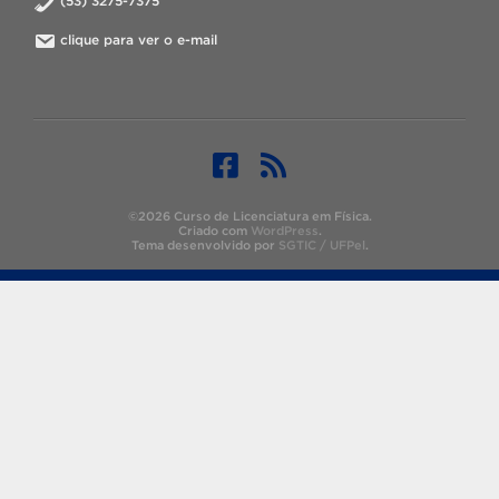
(53) 3275-7375
clique para ver o e-mail
©2026 Curso de Licenciatura em Física.
Criado com
WordPress
.
Tema desenvolvido por
SGTIC / UFPel
.