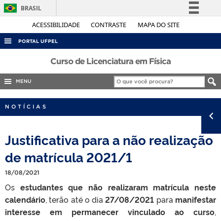
BRASIL
Simplifique!
ACESSIBILIDADE
CONTRASTE
MAPA DO SITE
Comunica BR
PORTAL UFPEL
Participe
ACESSO À INFORMAÇÃO
Curso de Licenciatura em Física
Acesso à informação
AUDITORIA
MENU
Legislação
COBALTO
Canais
NOTÍCIAS
CONCURSOS
EDITAIS
Justificativa para a não realização
INTERNACIONAL
de matrícula 2021/1
OUVIDORIA
18/08/2021
PORTARIAS
Os
estudantes que não realizaram matrícula neste
TELEFONES
calendário
, terão até o dia
27/08/2021
para
manifestar
interesse em permanecer vinculado ao curso
,