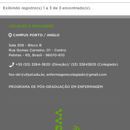
Exibindo registro(s) 1 a 3 de 3 encontrado(s).
LOCALIZE A FACULDADE
CAMPUS PORTO / ANGLO
Sala 206 - Bloco B
Rua Gomes Carneiro, 01 - Centro
Pelotas - RS, Brasil - 96010-610
+55 (53) 3284-3820 (Direção)/ (53) 32843825 (Colegiado)
feo-dir@ufpel.edu.br, enfermagemcolegiado@gmail.com
PROGRAMA DE PÓS-GRADUAÇÃO EM ENFERMAGEM