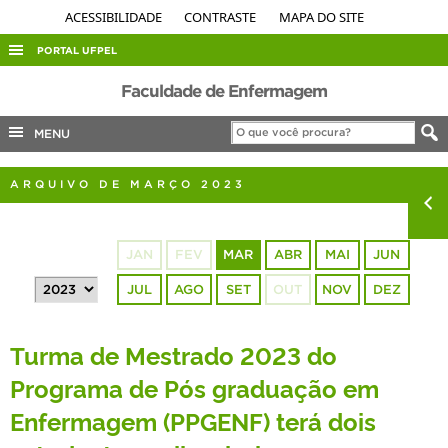
ACESSIBILIDADE
CONTRASTE
MAPA DO SITE
PORTAL UFPEL
ACESSO À INFORMAÇÃO
Faculdade de Enfermagem
AUDITORIA
MENU
COBALTO
ARQUIVO DE MARÇO 2023
CONCURSOS
EDITAIS
JAN
FEV
MAR
ABR
MAI
JUN
INTERNACIONAL
JUL
AGO
SET
OUT
NOV
DEZ
OUVIDORIA
PORTARIAS
Turma de Mestrado 2023 do
TELEFONES
Programa de Pós graduação em
Enfermagem (PPGENF) terá dois