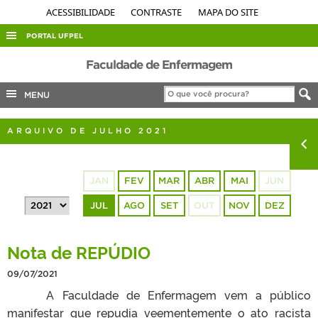
ACESSIBILIDADE
CONTRASTE
MAPA DO SITE
PORTAL UFPEL
ACESSO À INFORMAÇÃO
Faculdade de Enfermagem
AUDITORIA
MENU
COBALTO
ARQUIVO DE JULHO 2021
CONCURSOS
EDITAIS
JAN
FEV
MAR
ABR
MAI
JUN
INTERNACIONAL
JUL
AGO
SET
OUT
NOV
DEZ
OUVIDORIA
PORTARIAS
Nota de REPÚDIO
TELEFONES
09/07/2021
A Faculdade de Enfermagem vem a público
manifestar que repudia veementemente o ato racista