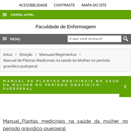
ACESSIBILIDADE
CONTRASTE
MAPA DO SITE
PORTAL UFPEL
ACESSO À INFORMAÇÃO
Faculdade de Enfermagem
AUDITORIA
MENU
COBALTO
Início
Direção
Manuais/Regimentos
CONCURSOS
Manual de Plantas Medicinais na saúde da Mulher no período
EDITAIS
gravídico-puérperal
INTERNACIONAL
MANUAL DE PLANTAS MEDICINAIS NA SAÚDE
OUVIDORIA
DA MULHER NO PERÍODO GRAVÍDICO-
PUÉRPERAL
PORTARIAS
TELEFONES
Manual_Plantas medicinais na saúde da mulher no
período gravídico-puerperal