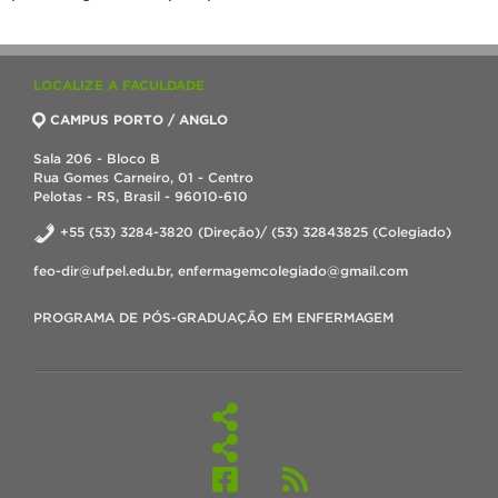
LOCALIZE A FACULDADE
CAMPUS PORTO / ANGLO
Sala 206 - Bloco B
Rua Gomes Carneiro, 01 - Centro
Pelotas - RS, Brasil - 96010-610
+55 (53) 3284-3820 (Direção)/ (53) 32843825 (Colegiado)
feo-dir@ufpel.edu.br, enfermagemcolegiado@gmail.com
PROGRAMA DE PÓS-GRADUAÇÃO EM ENFERMAGEM