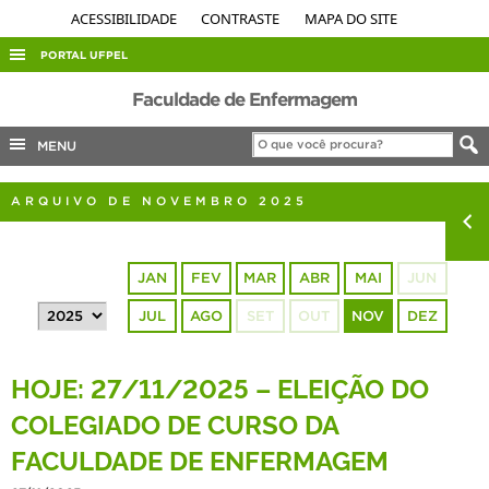
ACESSIBILIDADE
CONTRASTE
MAPA DO SITE
PORTAL UFPEL
ACESSO À INFORMAÇÃO
Faculdade de Enfermagem
AUDITORIA
MENU
COBALTO
ARQUIVO DE NOVEMBRO 2025
CONCURSOS
EDITAIS
JAN
FEV
MAR
ABR
MAI
JUN
INTERNACIONAL
JUL
AGO
SET
OUT
NOV
DEZ
OUVIDORIA
PORTARIAS
HOJE: 27/11/2025 – ELEIÇÃO DO
TELEFONES
COLEGIADO DE CURSO DA
FACULDADE DE ENFERMAGEM