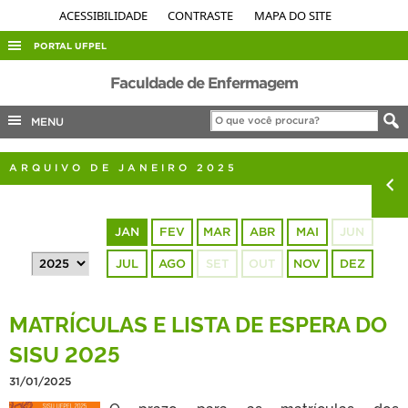
ACESSIBILIDADE
CONTRASTE
MAPA DO SITE
PORTAL UFPEL
ACESSO À INFORMAÇÃO
Faculdade de Enfermagem
AUDITORIA
MENU
COBALTO
ARQUIVO DE JANEIRO 2025
CONCURSOS
EDITAIS
JAN
FEV
MAR
ABR
MAI
JUN
INTERNACIONAL
JUL
AGO
SET
OUT
NOV
DEZ
OUVIDORIA
PORTARIAS
MATRÍCULAS E LISTA DE ESPERA DO
TELEFONES
SISU 2025
31/01/2025
O prazo para as matrículas dos