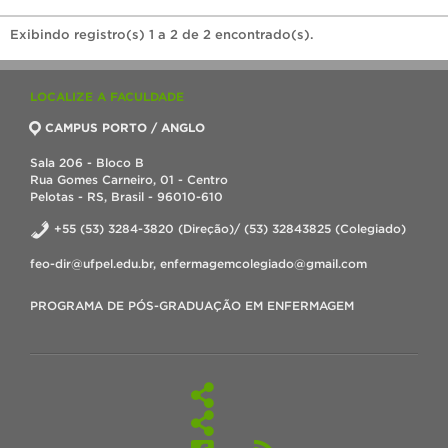
Exibindo registro(s) 1 a 2 de 2 encontrado(s).
LOCALIZE A FACULDADE
CAMPUS PORTO / ANGLO
Sala 206 - Bloco B
Rua Gomes Carneiro, 01 - Centro
Pelotas - RS, Brasil - 96010-610
+55 (53) 3284-3820 (Direção)/ (53) 32843825 (Colegiado)
feo-dir@ufpel.edu.br, enfermagemcolegiado@gmail.com
PROGRAMA DE PÓS-GRADUAÇÃO EM ENFERMAGEM