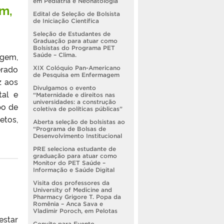
em Pediatria e Neonatologia
m,
Edital de Seleção de Bolsista
de Iniciação Científica
Seleção de Estudantes de
Graduação para atuar como
Bolsistas do Programa PET
gem,
Saúde – Clima.
erado
XIX Colóquio Pan-Americano
de Pesquisa em Enfermagem
z aos
Divulgamos o evento
tal e
“Maternidade e direitos nas
universidades: a construção
po de
coletiva de políticas públicas”
etos,
Aberta seleção de bolsistas ao
“Programa de Bolsas de
Desenvolvimento Institucional
PRE seleciona estudante de
graduação para atuar como
Monitor do PET Saúde –
Informação e Saúde Digital
Visita dos professores da
University of Medicine and
Pharmacy Grigore T. Popa da
Romênia – Anca Sava e
Vladimir Poroch, em Pelotas
estar
Convite para Evento