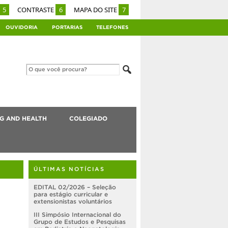
5
CONTRASTE
6
MAPA DO SITE
7
OUVIDORIA
PORTARIAS
TELEFONES
G AND HEALTH
COLEGIADO
ÚLTIMAS NOTÍCIAS
EDITAL 02/2026 – Seleção
para estágio curricular e
extensionistas voluntários
III Simpósio Internacional do
Grupo de Estudos e Pesquisas