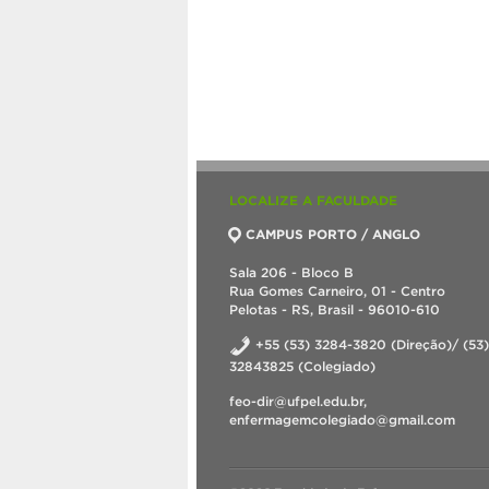
LOCALIZE A FACULDADE
CAMPUS PORTO / ANGLO
Sala 206 - Bloco B
Rua Gomes Carneiro, 01 - Centro
Pelotas - RS, Brasil - 96010-610
+55 (53) 3284-3820 (Direção)/ (53)
32843825 (Colegiado)
feo-dir@ufpel.edu.br,
enfermagemcolegiado@gmail.com