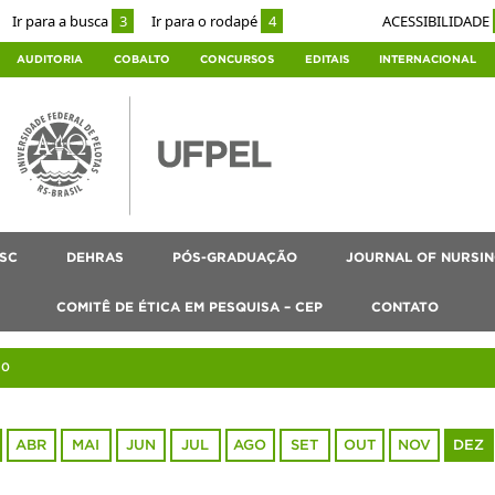
Ir para a busca
3
Ir para o rodapé
4
ACESSIBILIDADE
AUDITORIA
COBALTO
CONCURSOS
EDITAIS
INTERNACIONAL
SC
DEHRAS
PÓS-GRADUAÇÃO
JOURNAL OF NURSIN
COMITÊ DE ÉTICA EM PESQUISA – CEP
CONTATO
20
ABR
MAI
JUN
JUL
AGO
SET
OUT
NOV
DEZ