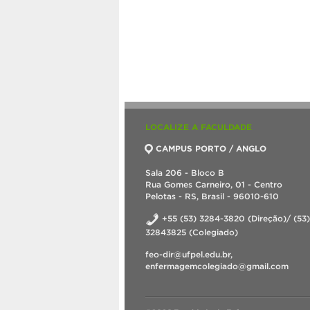
LOCALIZE A FACULDADE
CAMPUS PORTO / ANGLO
Sala 206 - Bloco B
Rua Gomes Carneiro, 01 - Centro
Pelotas - RS, Brasil - 96010-610
+55 (53) 3284-3820 (Direção)/ (53)
32843825 (Colegiado)
feo-dir@ufpel.edu.br,
enfermagemcolegiado@gmail.com