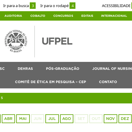
Ir para a busca
3
Ir para o rodapé
4
ACESSIBILIDADE
AUDITORIA
COBALTO
CONCURSOS
EDITAIS
INTERNACIONAL
SC
DEHRAS
PÓS-GRADUAÇÃO
JOURNAL OF NURSIN
COMITÊ DE ÉTICA EM PESQUISA – CEP
CONTATO
25
ABR
MAI
JUN
JUL
AGO
SET
OUT
NOV
DEZ