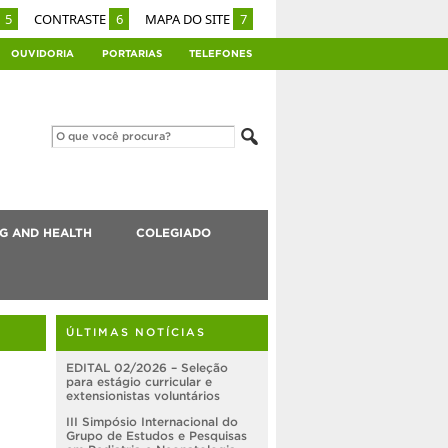
5
CONTRASTE
6
MAPA DO SITE
7
OUVIDORIA
PORTARIAS
TELEFONES
G AND HEALTH
COLEGIADO
ÚLTIMAS NOTÍCIAS
EDITAL 02/2026 – Seleção
para estágio curricular e
extensionistas voluntários
III Simpósio Internacional do
Grupo de Estudos e Pesquisas