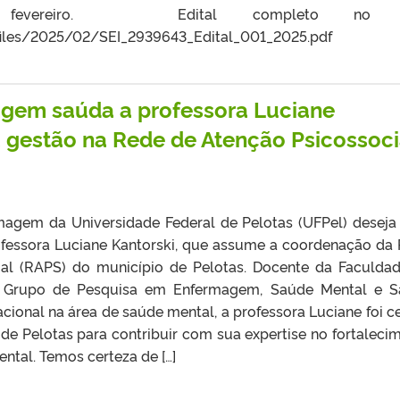
fevereiro. Edital completo no li
/files/2025/02/SEI_2939643_Edital_001_2025.pdf
gem saúda a professora Luciane
 gestão na Rede de Atenção Psicossoci
magem da Universidade Federal de Pelotas (UFPel) desej
ofessora Luciane Kantorski, que assume a coordenação da
ial (RAPS) do município de Pelotas. Docente da Faculda
o Grupo de Pesquisa em Enfermagem, Saúde Mental e 
acional na área de saúde mental, a professora Luciane foi c
 de Pelotas para contribuir com sua expertise no fortaleci
ntal. Temos certeza de […]