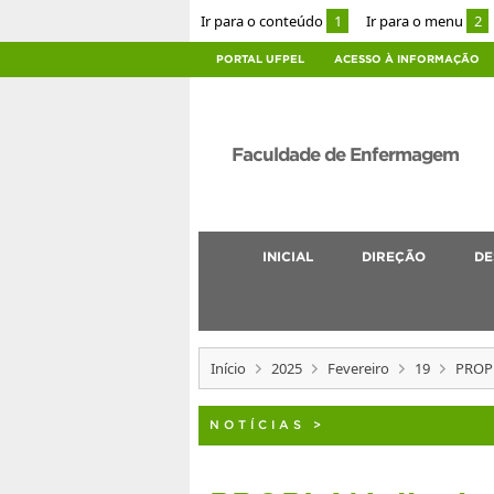
Ir para o conteúdo
1
Ir para o menu
2
PORTAL UFPEL
ACESSO À INFORMAÇÃO
Faculdade de Enfermagem
INICIAL
DIREÇÃO
DE
Início
2025
Fevereiro
19
PROPL
NOTÍCIAS
>