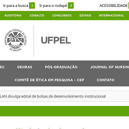
Ir para a busca
3
Ir para o rodapé
4
ACESSIBILIDADE
AUDITORIA
COBALTO
CONCURSOS
EDITAIS
INTERNACIONAL
SC
DEHRAS
PÓS-GRADUAÇÃO
JOURNAL OF NURSIN
COMITÊ DE ÉTICA EM PESQUISA – CEP
CONTATO
AN divulga edital de bolsas de desenvolvimento institucional