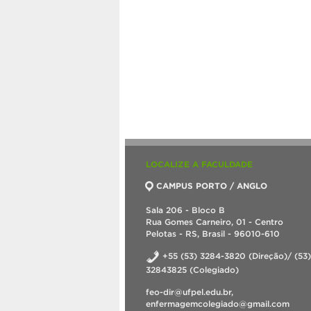
LOCALIZE A FACULDADE
CAMPUS PORTO / ANGLO
Sala 206 - Bloco B
Rua Gomes Carneiro, 01 - Centro
Pelotas - RS, Brasil - 96010-610
+55 (53) 3284-3820 (Direção)/ (53)
32843825 (Colegiado)
feo-dir@ufpel.edu.br,
enfermagemcolegiado@gmail.com