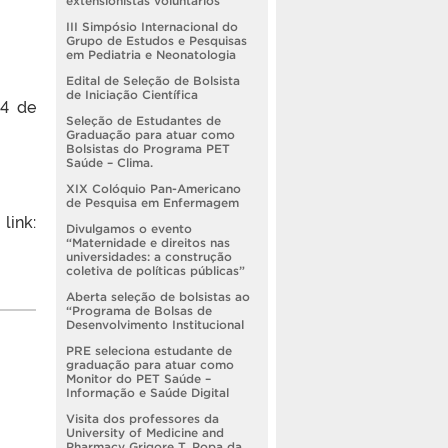
extensionistas voluntários
III Simpósio Internacional do
Grupo de Estudos e Pesquisas
em Pediatria e Neonatologia
Edital de Seleção de Bolsista
de Iniciação Científica
14 de
Seleção de Estudantes de
Graduação para atuar como
Bolsistas do Programa PET
Saúde – Clima.
XIX Colóquio Pan-Americano
de Pesquisa em Enfermagem
k:
Divulgamos o evento
“Maternidade e direitos nas
universidades: a construção
coletiva de políticas públicas”
Aberta seleção de bolsistas ao
“Programa de Bolsas de
Desenvolvimento Institucional
PRE seleciona estudante de
graduação para atuar como
Monitor do PET Saúde –
Informação e Saúde Digital
Visita dos professores da
University of Medicine and
Pharmacy Grigore T. Popa da