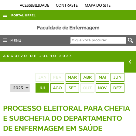
ACESSIBILIDADE
CONTRASTE
MAPA DO SITE
PORTAL UFPEL
ACESSO À INFORMAÇÃO
Faculdade de Enfermagem
AUDITORIA
MENU
COBALTO
ARQUIVO DE JULHO 2023
CONCURSOS
EDITAIS
JAN
FEV
MAR
ABR
MAI
JUN
INTERNACIONAL
JUL
AGO
SET
OUT
NOV
DEZ
OUVIDORIA
PORTARIAS
PROCESSO ELEITORAL PARA CHEFIA
TELEFONES
E SUBCHEFIA DO DEPARTAMENTO
DE ENFERMAGEM EM SAÚDE