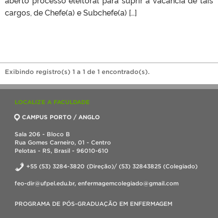
cargos, de Chefe(a) e Subchefe(a) […]
Exibindo registro(s) 1 a 1 de 1 encontrado(s).
LOCALIZE A FACULDADE
CAMPUS PORTO / ANGLO
Sala 206 - Bloco B
Rua Gomes Carneiro, 01 - Centro
Pelotas - RS, Brasil - 96010-610
+55 (53) 3284-3820 (Direção)/ (53) 32843825 (Colegiado)
feo-dir@ufpel.edu.br, enfermagemcolegiado@gmail.com
PROGRAMA DE PÓS-GRADUAÇÃO EM ENFERMAGEM