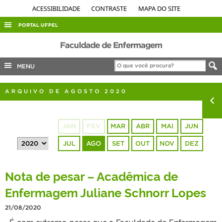
ACESSIBILIDADE
CONTRASTE
MAPA DO SITE
PORTAL UFPEL
ACESSO À INFORMAÇÃO
Faculdade de Enfermagem
AUDITORIA
MENU
COBALTO
ARQUIVO DE AGOSTO 2020
CONCURSOS
EDITAIS
JAN
FEV
MAR
ABR
MAI
JUN
INTERNACIONAL
JUL
AGO
SET
OUT
NOV
DEZ
OUVIDORIA
PORTARIAS
Nota de pesar – Acadêmica de
TELEFONES
Enfermagem Juliane Schnorr Lopes
21/08/2020
É com extremo pesar que a Faculdade de Enfermagem