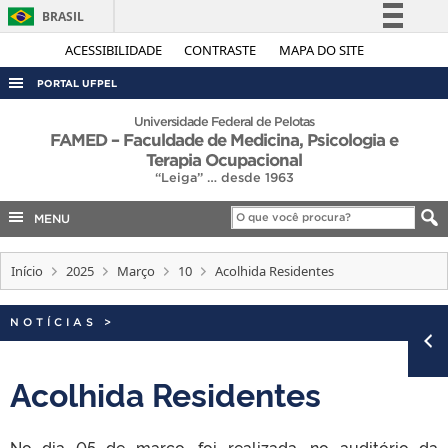
BRASIL
Simplifique!
ACESSIBILIDADE
CONTRASTE
MAPA DO SITE
Comunica BR
PORTAL UFPEL
Participe
ACESSO À INFORMAÇÃO
Universidade Federal de Pelotas
FAMED – Faculdade de Medicina, Psicologia e
Acesso à informação
AUDITORIA
Terapia Ocupacional
Legislação
“Leiga” … desde 1963
COBALTO
Canais
MENU
CONCURSOS
EDITAIS
Início
2025
Março
10
Acolhida Residentes
INTERNACIONAL
NOTÍCIAS
OUVIDORIA
>
PORTARIAS
Acolhida Residentes
TELEFONES
No dia 05 de março, foi realizada, no auditório da