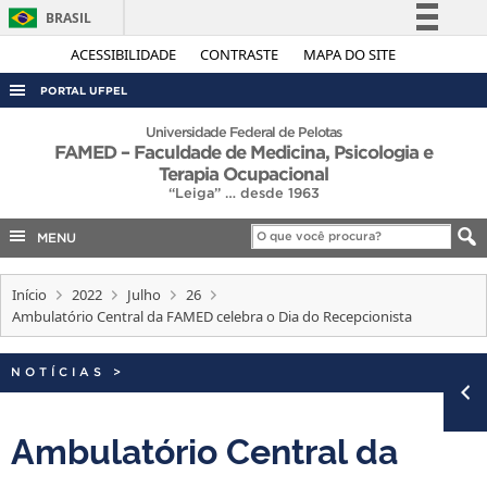
BRASIL
Simplifique!
ACESSIBILIDADE
CONTRASTE
MAPA DO SITE
Comunica BR
PORTAL UFPEL
Participe
ACESSO À INFORMAÇÃO
Universidade Federal de Pelotas
FAMED – Faculdade de Medicina, Psicologia e
Acesso à informação
AUDITORIA
Terapia Ocupacional
Legislação
“Leiga” … desde 1963
COBALTO
Canais
MENU
CONCURSOS
EDITAIS
Início
2022
Julho
26
Ambulatório Central da FAMED celebra o Dia do Recepcionista
INTERNACIONAL
OUVIDORIA
NOTÍCIAS
>
PORTARIAS
TELEFONES
Ambulatório Central da