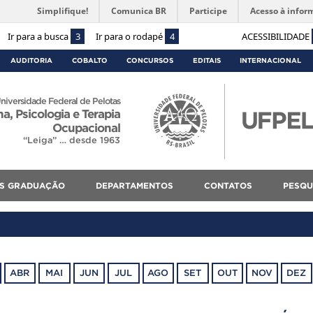
Simplifique!
Comunica BR
Participe
Acesso à infor
Ir para a busca
3
Ir para o rodapé
4
ACESSIBILIDADE
AUDITORIA
COBALTO
CONCURSOS
EDITAIS
INTERNACIONAL
niversidade Federal de Pelotas
, Psicologia e Terapia
Ocupacional
“Leiga” … desde 1963
S GRADUAÇÃO
DEPARTAMENTOS
CONTATOS
PESQU
ABR
MAI
JUN
JUL
AGO
SET
OUT
NOV
DEZ