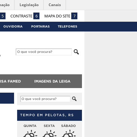
mação
Legislação
Canais
5
CONTRASTE
6
MAPA DO SITE
7
OUVIDORIA
PORTARIAS
TELEFONES
ISA FAMED
IMAGENS DA LEIGA
TEMPO EM PELOTAS, RS
QUINTA
SEXTA
SÁBADO