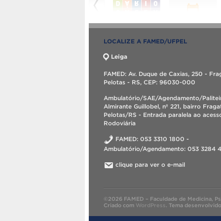
LOCALIZE A FAMED/UFPEL
Leiga
FAMED: Av. Duque de Caxias, 250 - Fra
Pelotas - RS, CEP: 96030-000
Ambulatório/SAE/Agendamento/Palitei
Almirante Guillobel, nº 221, bairro Fraga
Pelotas/RS - Entrada paralela ao acess
Rodoviária
FAMED: 053 3310 1800 -
Ambulatório/Agendamento: 053 3284 
clique para ver o e-mail
©2026 FAMED – Faculdade de Medicina, Psic
Criado com
WordPress
.
Tema desenvolvid