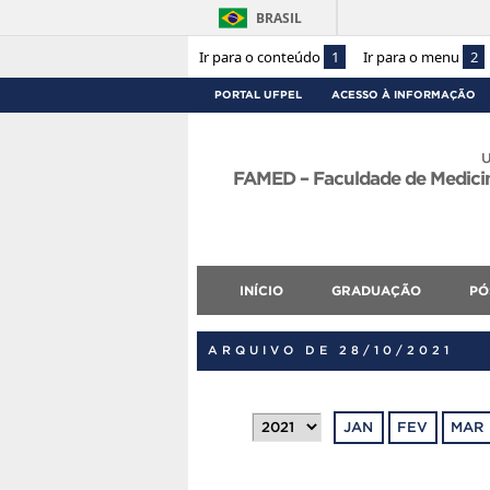
BRASIL
Ir para o conteúdo
1
Ir para o menu
2
PORTAL UFPEL
ACESSO À INFORMAÇÃO
U
FAMED – Faculdade de Medicina
INÍCIO
GRADUAÇÃO
PÓ
ARQUIVO DE 28/10/2021
JAN
FEV
MAR