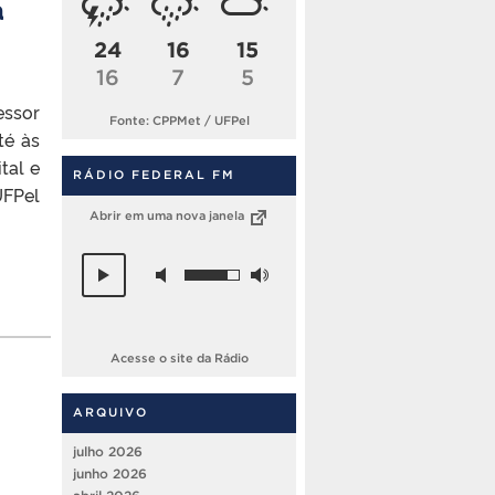
a
24
16
15
16
7
5
essor
Fonte: CPPMet / UFPel
té às
tal e
RÁDIO FEDERAL FM
UFPel
Abrir em uma nova janela
Acesse o site da Rádio
ARQUIVO
julho 2026
junho 2026