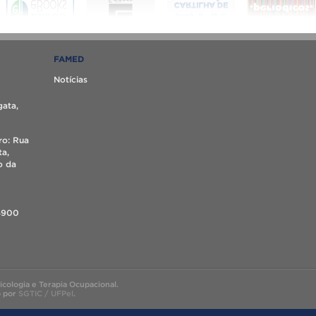
FAMED
Notícias
gata,
ro: Rua
ta,
o da
4900
ologia e Terapia Ocupacional.
o por
SGTIC / UFPel
.