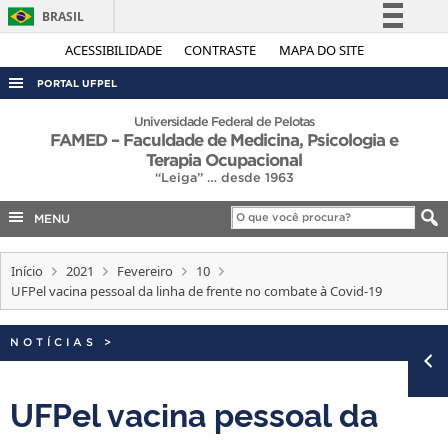
BRASIL
Simplifique!
ACESSIBILIDADE
CONTRASTE
MAPA DO SITE
Comunica BR
PORTAL UFPEL
Participe
ACESSO À INFORMAÇÃO
Universidade Federal de Pelotas
FAMED – Faculdade de Medicina, Psicologia e
Acesso à informação
AUDITORIA
Terapia Ocupacional
Legislação
“Leiga” … desde 1963
COBALTO
Canais
MENU
CONCURSOS
EDITAIS
Início
2021
Fevereiro
10
UFPel vacina pessoal da linha de frente no combate à Covid-19
INTERNACIONAL
OUVIDORIA
NOTÍCIAS
>
PORTARIAS
TELEFONES
UFPel vacina pessoal da