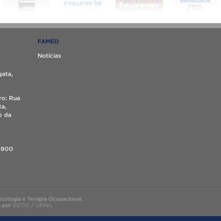
FAMED
Notícias
gata,
ro: Rua
ta,
o da
4900
ologia e Terapia Ocupacional.
o por
SGTIC / UFPel
.