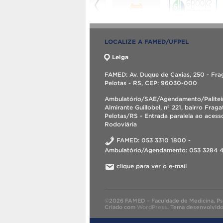
LOCALIZE A FAMED/UFPEL
Leiga
FAMED: Av. Duque de Caxias, 250 - Fra
Pelotas - RS, CEP: 96030-000
Ambulatório/SAE/Agendamento/Palitei
Almirante Guillobel, nº 221, bairro Fraga
Pelotas/RS - Entrada paralela ao acess
Rodoviária
FAMED: 053 3310 1800 -
Ambulatório/Agendamento: 053 3284 
clique para ver o e-mail
©2026 FAMED – Faculdade de Medicina, Psic
Criado com
WordPress
.
Tema desenvolvid