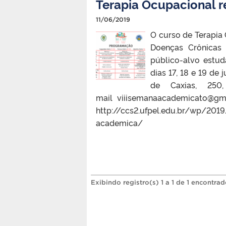
Terapia Ocupacional r
11/06/2019
O curso de Terapia
Doenças Crônicas 
público-alvo estud
dias 17, 18 e 19 de
de Caxias, 250
mail viiisemanaacademicato@gm
http://ccs2.ufpel.edu.br/wp/201
academica/
Exibindo registro(s) 1 a 1 de 1 encontrad