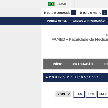
BRASIL
Ir para o conteúdo
1
Ir para o menu
2
PORTAL UFPEL
ACESSO À INFORMAÇÃO
U
FAMED – Faculdade de Medicina
INÍCIO
GRADUAÇÃO
PÓ
ARQUIVO DE 11/06/2019
JAN
FEV
MAR