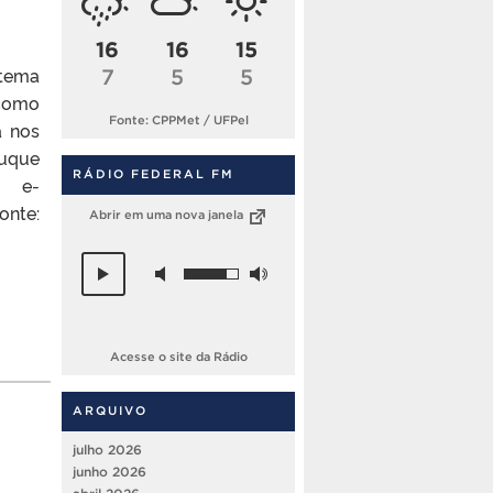
16
16
15
 tema
7
5
5
 como
Fonte: CPPMet / UFPel
á nos
Duque
RÁDIO FEDERAL FM
o e-
onte:
Abrir em uma nova janela
Acesse o site da Rádio
ARQUIVO
julho 2026
junho 2026