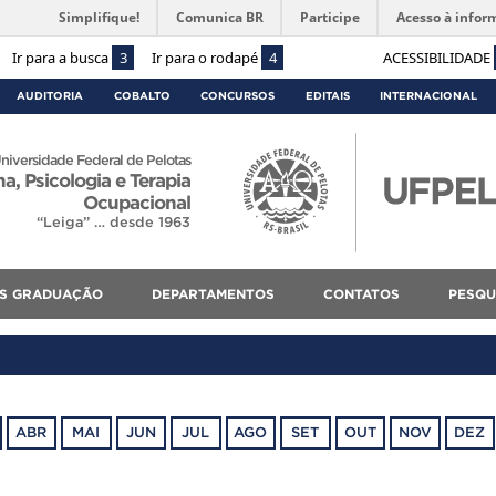
Simplifique!
Comunica BR
Participe
Acesso à infor
Ir para a busca
3
Ir para o rodapé
4
ACESSIBILIDADE
AUDITORIA
COBALTO
CONCURSOS
EDITAIS
INTERNACIONAL
niversidade Federal de Pelotas
, Psicologia e Terapia
Ocupacional
“Leiga” … desde 1963
S GRADUAÇÃO
DEPARTAMENTOS
CONTATOS
PESQU
ABR
MAI
JUN
JUL
AGO
SET
OUT
NOV
DEZ