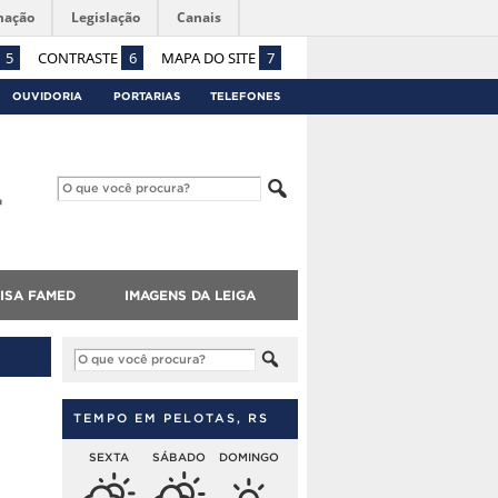
mação
Legislação
Canais
5
CONTRASTE
6
MAPA DO SITE
7
OUVIDORIA
PORTARIAS
TELEFONES
ISA FAMED
IMAGENS DA LEIGA
TEMPO EM PELOTAS, RS
SEXTA
SÁBADO
DOMINGO