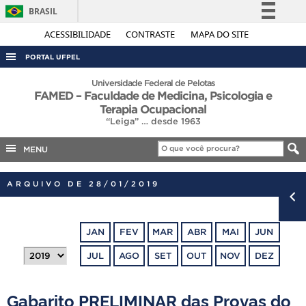
BRASIL
Simplifique!
ACESSIBILIDADE
CONTRASTE
MAPA DO SITE
Comunica BR
PORTAL UFPEL
Participe
ACESSO À INFORMAÇÃO
Universidade Federal de Pelotas
FAMED – Faculdade de Medicina, Psicologia e
Acesso à informação
AUDITORIA
Terapia Ocupacional
Legislação
“Leiga” … desde 1963
COBALTO
Canais
MENU
CONCURSOS
EDITAIS
ARQUIVO DE 28/01/2019
INTERNACIONAL
OUVIDORIA
JAN
FEV
MAR
ABR
MAI
JUN
PORTARIAS
JUL
AGO
SET
OUT
NOV
DEZ
TELEFONES
Gabarito PRELIMINAR das Provas do