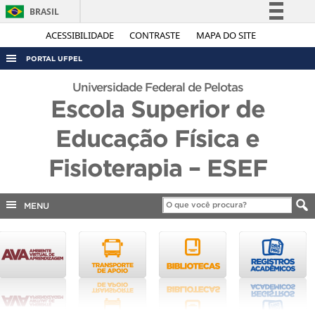
BRASIL
Simplifique!
ACESSIBILIDADE
CONTRASTE
MAPA DO SITE
Comunica BR
PORTAL UFPEL
Participe
ACESSO À INFORMAÇÃO
Universidade Federal de Pelotas
Acesso à informação
Escola Superior de
AUDITORIA
Legislação
Educação Física e
COBALTO
Canais
CONCURSOS
Fisioterapia – ESEF
EDITAIS
INTERNACIONAL
MENU
OUVIDORIA
PORTARIAS
TELEFONES