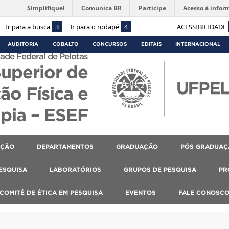
Simplifique!
Comunica BR
Participe
Acesso à infor
Ir para a busca
3
Ir para o rodapé
4
ACESSIBILIDADE
AUDITORIA
COBALTO
CONCURSOS
EDITAIS
INTERNACIONAL
ade Federal de Pelotas
Superior de
ão Física e
apia – ESEF
AÇÃO
DEPARTAMENTOS
GRADUAÇÃO
PÓS GRADUAÇ
PESQUISA
LABORATÓRIOS
GRUPOS DE PESQUISA
PR
COMITÊ DE ÉTICA EM PESQUISA
EVENTOS
FALE CONOSC