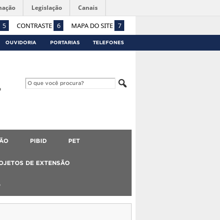
mação
Legislação
Canais
5
CONTRASTE
6
MAPA DO SITE
7
OUVIDORIA
PORTARIAS
TELEFONES
ÃO
PIBID
PET
OJETOS DE EXTENSÃO
O