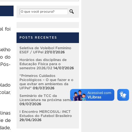
l foi
POSTS RECENTES
elho
Seletiva de Voleibol Feminino
ESEF / UFPel
27/07/2026
do do
Horários das disciplinas de
 Pós-
Educação Física para o
semestre 2026/02
14/07/2026
“Primeiros Cuidados
Psicológicos – O que fazer e o
elado
que evitar em ambientes da
UFPel”
09/07/2026
olar,
Seminário de TCC da
Licenciatura na próxima semana
09/07/2026
linas
I Encontro MERCOSUL: INCT
Estudos do Futebol Brasileiro
ie de
29/06/2026
dade,