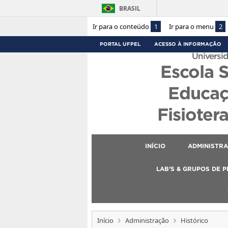
BRASIL
Ir para o conteúdo
1
Ir para o menu
2
PORTAL UFPEL
ACESSO À INFORMAÇÃO
Universid
Escola 
Educaç
Fisioter
INÍCIO
ADMINISTR
LAB’S & GRUPOS DE 
Início
Administração
Histórico