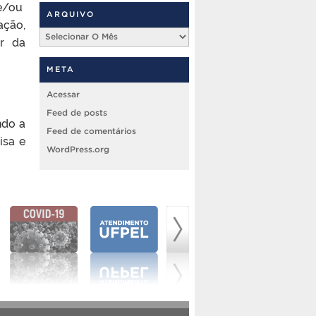
 e/ou
ARQUIVO
ação,
Arquivo
ir da
META
Acessar
Feed de posts
ndo a
Feed de comentários
isa e
WordPress.org