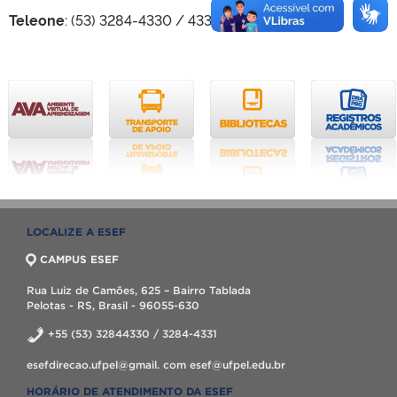
Teleone
: (53) 3284-4330 / 4331
LOCALIZE A ESEF
CAMPUS ESEF
Rua Luiz de Camões, 625 – Bairro Tablada
Pelotas - RS, Brasil - 96055-630
+55 (53) 32844330 / 3284-4331
esefdirecao.ufpel@gmail. com esef@ufpel.edu.br
HORÁRIO DE ATENDIMENTO DA ESEF