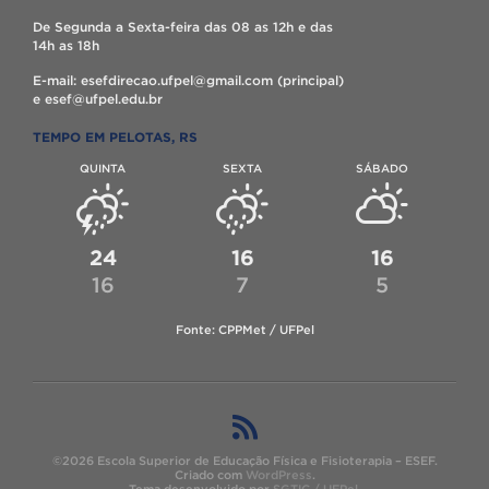
De Segunda a Sexta-feira das 08 as 12h e das
14h as 18h
E-mail: esefdirecao.ufpel@gmail.com (principal)
e esef@ufpel.edu.br
TEMPO EM PELOTAS, RS
QUINTA
SEXTA
SÁBADO
24
16
16
16
7
5
Fonte: CPPMet / UFPel
©2026 Escola Superior de Educação Física e Fisioterapia – ESEF.
Criado com
WordPress
.
Tema desenvolvido por
SGTIC / UFPel
.