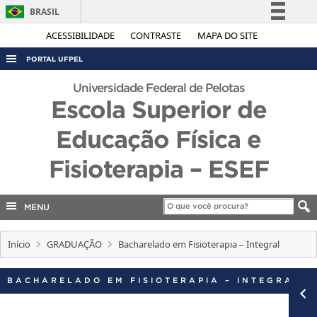
BRASIL
Simplifique!
ACESSIBILIDADE
CONTRASTE
MAPA DO SITE
Comunica BR
PORTAL UFPEL
Participe
ACESSO À INFORMAÇÃO
Universidade Federal de Pelotas
Acesso à informação
Escola Superior de
AUDITORIA
Legislação
Educação Física e
COBALTO
Canais
CONCURSOS
Fisioterapia – ESEF
EDITAIS
INTERNACIONAL
MENU
OUVIDORIA
Início
GRADUAÇÃO
Bacharelado em Fisioterapia – Integral
PORTARIAS
TELEFONES
BACHARELADO EM FISIOTERAPIA – INTEGRAL