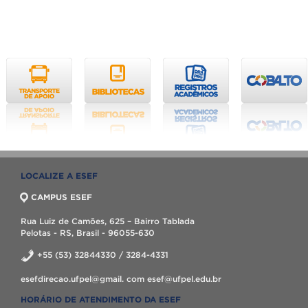
LOCALIZE A ESEF
CAMPUS ESEF
Rua Luiz de Camões, 625 – Bairro Tablada
Pelotas - RS, Brasil - 96055-630
+55 (53) 32844330 / 3284-4331
esefdirecao.ufpel@gmail. com esef@ufpel.edu.br
HORÁRIO DE ATENDIMENTO DA ESEF