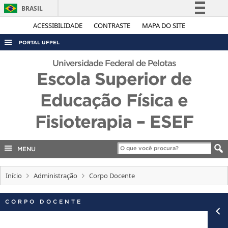
BRASIL
Simplifique!
ACESSIBILIDADE
CONTRASTE
MAPA DO SITE
Comunica BR
PORTAL UFPEL
Participe
ACESSO À INFORMAÇÃO
Universidade Federal de Pelotas
Acesso à informação
Escola Superior de
AUDITORIA
Legislação
Educação Física e
COBALTO
Canais
CONCURSOS
Fisioterapia – ESEF
EDITAIS
INTERNACIONAL
MENU
OUVIDORIA
Início
Administração
Corpo Docente
PORTARIAS
TELEFONES
CORPO DOCENTE