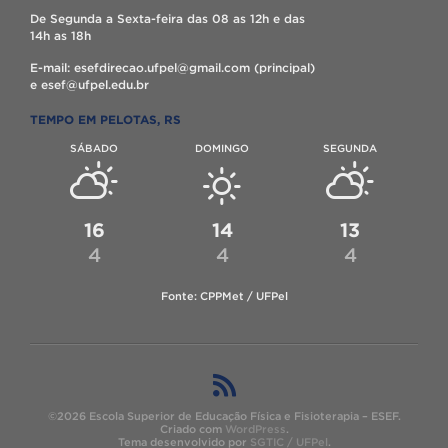
De Segunda a Sexta-feira das 08 as 12h e das
14h as 18h
E-mail: esefdirecao.ufpel@gmail.com (principal)
e esef@ufpel.edu.br
TEMPO EM PELOTAS, RS
SÁBADO
DOMINGO
SEGUNDA
16
14
13
4
4
4
Fonte: CPPMet / UFPel
©2026 Escola Superior de Educação Física e Fisioterapia – ESEF.
Criado com
WordPress
.
Tema desenvolvido por
SGTIC / UFPel
.