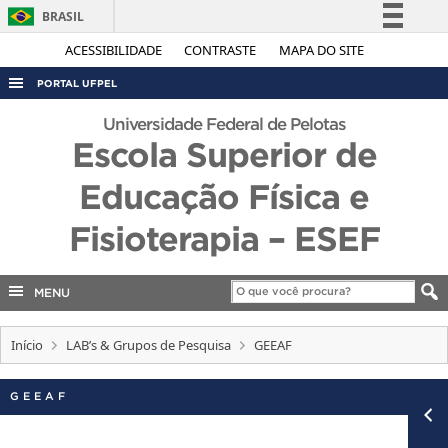
BRASIL
Simplifique!
ACESSIBILIDADE
CONTRASTE
MAPA DO SITE
Comunica BR
PORTAL UFPEL
Participe
ACESSO À INFORMAÇÃO
Universidade Federal de Pelotas
Acesso à informação
Escola Superior de
AUDITORIA
Legislação
Educação Física e
COBALTO
Canais
CONCURSOS
Fisioterapia – ESEF
EDITAIS
INTERNACIONAL
MENU
OUVIDORIA
Início
LAB’s & Grupos de Pesquisa
GEEAF
PORTARIAS
TELEFONES
GEEAF