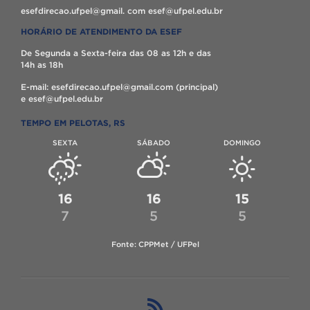
esefdirecao.ufpel@gmail. com esef@ufpel.edu.br
HORÁRIO DE ATENDIMENTO DA ESEF
De Segunda a Sexta-feira das 08 as 12h e das
14h as 18h
E-mail: esefdirecao.ufpel@gmail.com (principal)
e esef@ufpel.edu.br
TEMPO EM PELOTAS, RS
SEXTA
SÁBADO
DOMINGO
16
16
15
7
5
5
Fonte: CPPMet / UFPel