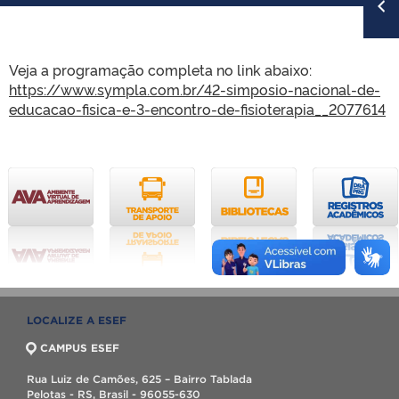
Veja a programação completa no link abaixo:
https://www.sympla.com.br/42-
simposio-nacional-de-
educacao-
fisica-e-3-encontro-de-
fisioterapia__2077614
LOCALIZE A ESEF
CAMPUS ESEF
Rua Luiz de Camões, 625 – Bairro Tablada
Pelotas - RS, Brasil - 96055-630