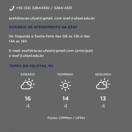
+55 (53) 32844330 / 3284-4331
esefdirecao.ufpel@gmail. com esef@ufpel.edu.br
HORÁRIO DE ATENDIMENTO DA ESEF
De Segunda a Sexta-feira das 08 as 12h e das
14h as 18h
E-mail: esefdirecao.ufpel@gmail.com (principal)
e esef@ufpel.edu.br
TEMPO EM PELOTAS, RS
SÁBADO
DOMINGO
SEGUNDA
16
14
13
4
4
4
Fonte: CPPMet / UFPel