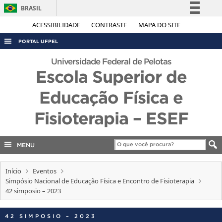
BRASIL
Simplifique!
ACESSIBILIDADE
CONTRASTE
MAPA DO SITE
Comunica BR
PORTAL UFPEL
Participe
ACESSO À INFORMAÇÃO
Universidade Federal de Pelotas
Acesso à informação
Escola Superior de
AUDITORIA
Legislação
Educação Física e
COBALTO
Canais
CONCURSOS
Fisioterapia – ESEF
EDITAIS
INTERNACIONAL
MENU
OUVIDORIA
Início
Eventos
PORTARIAS
Simpósio Nacional de Educação Física e Encontro de Fisioterapia
42 simposio – 2023
TELEFONES
42 SIMPOSIO – 2023