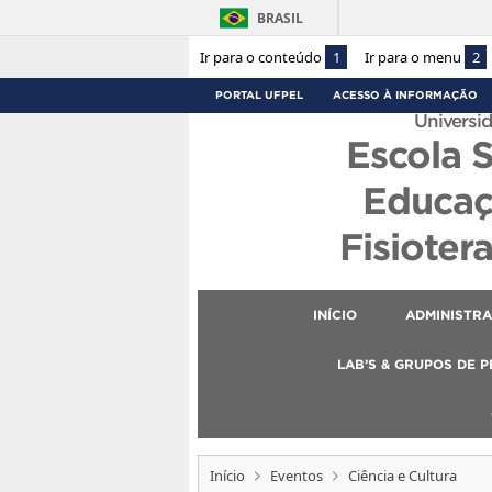
BRASIL
Ir para o conteúdo
1
Ir para o menu
2
PORTAL UFPEL
ACESSO À INFORMAÇÃO
Universid
Escola 
Educaç
Fisioter
INÍCIO
ADMINISTR
LAB’S & GRUPOS DE 
Início
Eventos
Ciência e Cultura