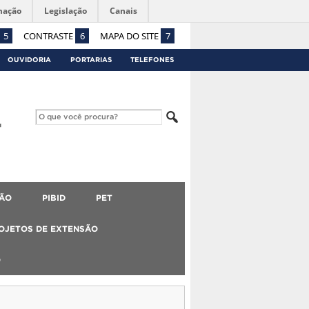
mação
Legislação
Canais
5
CONTRASTE
6
MAPA DO SITE
7
OUVIDORIA
PORTARIAS
TELEFONES
ÃO
PIBID
PET
OJETOS DE EXTENSÃO
O