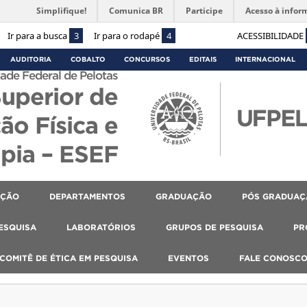
Simplifique!
Comunica BR
Participe
Acesso à infor
Ir para a busca
3
Ir para o rodapé
4
ACESSIBILIDADE
AUDITORIA
COBALTO
CONCURSOS
EDITAIS
INTERNACIONAL
ade Federal de Pelotas
Superior de
ão Física e
apia – ESEF
AÇÃO
DEPARTAMENTOS
GRADUAÇÃO
PÓS GRADUAÇ
PESQUISA
LABORATÓRIOS
GRUPOS DE PESQUISA
PR
COMITÊ DE ÉTICA EM PESQUISA
EVENTOS
FALE CONOSC