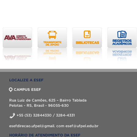
LOCALIZE A ESEF
CAMPUS ESEF
Rua Luiz de Camões, 625 – Bairro Tablada
Pelotas - RS, Brasil - 96055-630
+55 (53) 32844330 / 3284-4331
esefdirecao.ufpel@gmail. com esef@ufpel.edu.br
HORÁRIO DE ATENDIMENTO DA ESEF