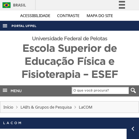
BRASIL
Simplifique!
ACESSIBILIDADE
CONTRASTE
MAPA DO SITE
Comunica BR
PORTAL UFPEL
Participe
ACESSO À INFORMAÇÃO
Universidade Federal de Pelotas
Acesso à informação
Escola Superior de
AUDITORIA
Legislação
Educação Física e
COBALTO
Canais
CONCURSOS
Fisioterapia – ESEF
EDITAIS
INTERNACIONAL
MENU
OUVIDORIA
Início
LAB’s & Grupos de Pesquisa
LaCOM
PORTARIAS
TELEFONES
LACOM