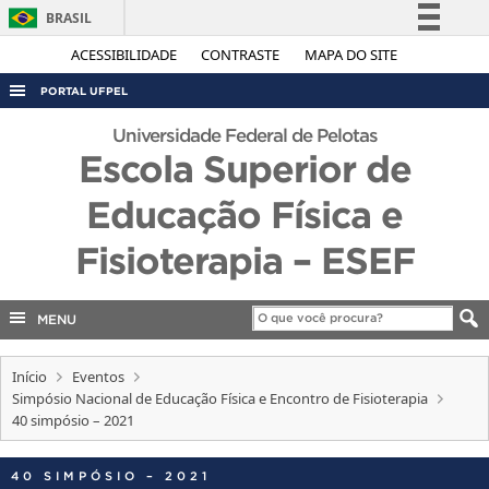
BRASIL
Simplifique!
ACESSIBILIDADE
CONTRASTE
MAPA DO SITE
Comunica BR
PORTAL UFPEL
Participe
ACESSO À INFORMAÇÃO
Universidade Federal de Pelotas
Acesso à informação
Escola Superior de
AUDITORIA
Legislação
Educação Física e
COBALTO
Canais
CONCURSOS
Fisioterapia – ESEF
EDITAIS
INTERNACIONAL
MENU
OUVIDORIA
Início
Eventos
PORTARIAS
Simpósio Nacional de Educação Física e Encontro de Fisioterapia
40 simpósio – 2021
TELEFONES
40 SIMPÓSIO – 2021