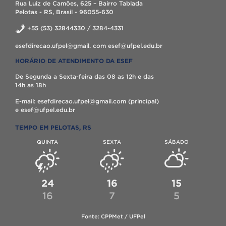
Rua Luiz de Camões, 625 – Bairro Tablada
Pelotas - RS, Brasil - 96055-630
+55 (53) 32844330 / 3284-4331
esefdirecao.ufpel@gmail. com esef@ufpel.edu.br
HORÁRIO DE ATENDIMENTO DA ESEF
De Segunda a Sexta-feira das 08 as 12h e das
14h as 18h
E-mail: esefdirecao.ufpel@gmail.com (principal)
e esef@ufpel.edu.br
TEMPO EM PELOTAS, RS
QUINTA
SEXTA
SÁBADO
24
16
15
16
7
5
Fonte: CPPMet / UFPel