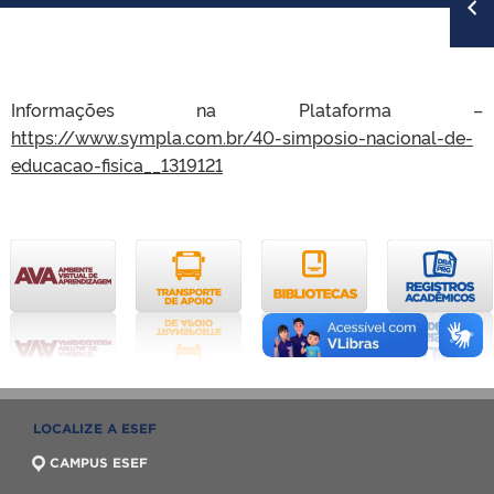
Informações na Plataforma –
https://www.sympla.com.br/40-simposio-nacional-de-
educacao-fisica__1319121
LOCALIZE A ESEF
CAMPUS ESEF