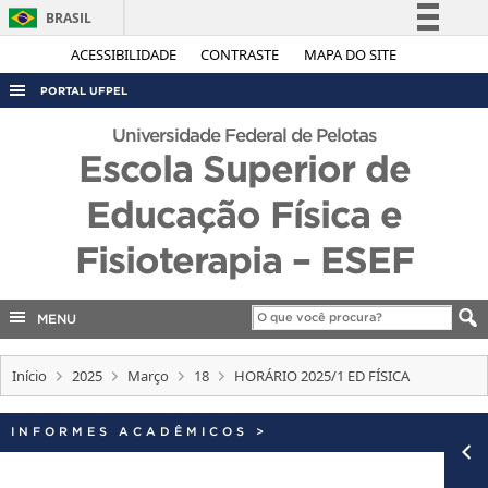
BRASIL
Simplifique!
ACESSIBILIDADE
CONTRASTE
MAPA DO SITE
Comunica BR
PORTAL UFPEL
Participe
ACESSO À INFORMAÇÃO
Universidade Federal de Pelotas
Acesso à informação
Escola Superior de
AUDITORIA
Legislação
Educação Física e
COBALTO
Canais
CONCURSOS
Fisioterapia – ESEF
EDITAIS
INTERNACIONAL
MENU
OUVIDORIA
Início
2025
Março
18
HORÁRIO 2025/1 ED FÍSICA
PORTARIAS
TELEFONES
INFORMES ACADÊMICOS
>