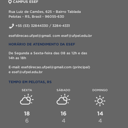
CAMPUS ESEF
Rua Luiz de Camões, 625 – Bairro Tablada
Pelotas - RS, Brasil - 96055-630
+55 (53) 32844330 / 3284-4331
esefdirecao.ufpel@gmail. com esef@ufpel.edu.br
HORÁRIO DE ATENDIMENTO DA ESEF
De Segunda a Sexta-feira das 08 as 12h e das
14h as 18h
E-mail: esefdirecao.ufpel@gmail.com (principal)
e esef@ufpel.edu.br
TEMPO EM PELOTAS, RS
SEXTA
SÁBADO
DOMINGO
18
16
14
6
4
4