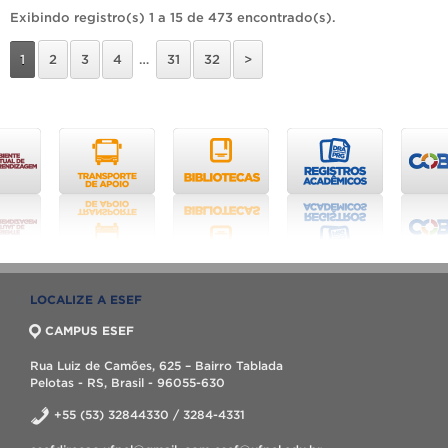
Exibindo registro(s) 1 a 15 de 473 encontrado(s).
1
2
3
4
…
31
32
>
LOCALIZE A ESEF
CAMPUS ESEF
Rua Luiz de Camões, 625 – Bairro Tablada
Pelotas - RS, Brasil - 96055-630
+55 (53) 32844330 / 3284-4331