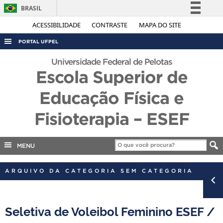
BRASIL
Simplifique!
ACESSIBILIDADE
CONTRASTE
MAPA DO SITE
Comunica BR
PORTAL UFPEL
Participe
ACESSO À INFORMAÇÃO
Universidade Federal de Pelotas
Acesso à informação
Escola Superior de
AUDITORIA
Legislação
Educação Física e
COBALTO
Canais
CONCURSOS
Fisioterapia – ESEF
EDITAIS
INTERNACIONAL
MENU
OUVIDORIA
ARQUIVO DA CATEGORIA SEM CATEGORIA
PORTARIAS
TELEFONES
Seletiva de Voleibol Feminino ESEF /