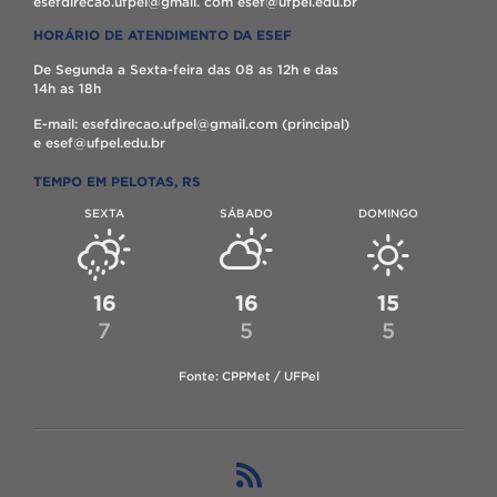
esefdirecao.ufpel@gmail. com esef@ufpel.edu.br
HORÁRIO DE ATENDIMENTO DA ESEF
De Segunda a Sexta-feira das 08 as 12h e das
14h as 18h
E-mail: esefdirecao.ufpel@gmail.com (principal)
e esef@ufpel.edu.br
TEMPO EM PELOTAS, RS
SEXTA
SÁBADO
DOMINGO
16
16
15
7
5
5
Fonte: CPPMet / UFPel