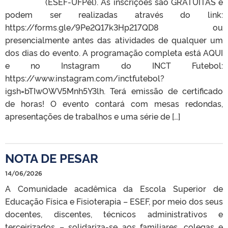
(ESEF-UFPel). As inscrições são GRATUÍTAS e
podem ser realizadas através do link:
https://forms.gle/9Pe2Q17k3Hp217QD8 ou
presencialmente antes das atividades de qualquer um
dos dias do evento. A programação completa está AQUI
e no Instagram do INCT Futebol:
https://www.instagram.com/inctfutebol?
igsh=bTIwOWV5Mnh5Y3lh. Terá emissão de certificado
de horas! O evento contará com mesas redondas,
apresentações de trabalhos e uma série de […]
NOTA DE PESAR
14/06/2026
A Comunidade acadêmica da Escola Superior de
Educação Física e Fisioterapia – ESEF, por meio dos seus
docentes, discentes, técnicos administrativos e
terceirizados – solidariza-se aos familiares, colegas e