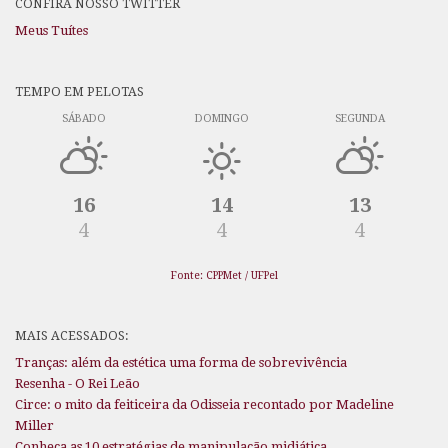
CONFIRA NOSSO TWITTER
Meus Tuítes
TEMPO EM PELOTAS
SÁBADO
DOMINGO
SEGUNDA
16
14
13
4
4
4
Fonte: CPPMet / UFPel
MAIS ACESSADOS:
Tranças: além da estética uma forma de sobrevivência
Resenha - O Rei Leão
Circe: o mito da feiticeira da Odisseia recontado por Madeline
Miller
Conheça as 10 estratégias de manipulação midiática