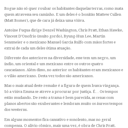
Bogue não só quer roubar os habitantes daquelas terras, como mata
quem atravessa seu caminho. E um deles é o bonitão Mattew Cullen
(Matt Bomer), que de cara já deixa uma viúva.
Antoine Fuqua dirige Denzel Washington, Chris Pratt, Ethan Hawke,
Vincent D’Onofrio (muito gordo), Byung-Hun Lee, Martin
Sensmeier e o mexicano Manuel Garcia Rulfo com mãos fortes e
extrai de cada um deles ótima atuação.
Diferente dos anteriores na diversidade, esse tem um negro, um
índio, um oriental e um mexicano entre os outros quatro
caucasianos. Além disso, no anterior os habitantes eram mexicanos e
o vilão americano. Desta vez todos são americanos.
Mas o mais atual deste remake é a figura de quem busca vingança.
Só a viúva Emma se atreve a procurar por justiça. É… Os tempos
estão mudando. De resto a trama é bem parecida, as cenas com
planos abertos são exuberantes e lembram muito os áureos tempos
dos westerns.
Em alguns momentos fica cansativo e sonolento, mas no geral
compensa. O alívio cômico, mais uma vez, é obra de Chris Pratt.