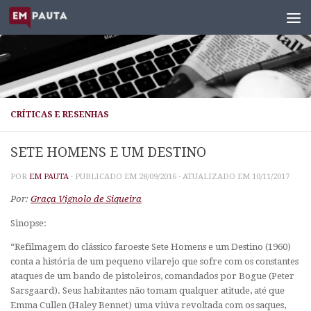
Skip to content
CRÍTICAS E RESENHAS
SETE HOMENS E UM DESTINO
POR
EM PAUTA
· PUBLICADO EM
28/09/2016
· ATUALIZADO EM
10/11/2017
Por:
Graça Vignolo de Siqueira
Sinopse:
“Refilmagem do clássico faroeste Sete Homens e um Destino (1960)
conta a história de um pequeno vilarejo que sofre com os constantes
ataques de um bando de pistoleiros, comandados por Bogue (Peter
Sarsgaard). Seus habitantes não tomam qualquer atitude, até que
Emma Cullen (Haley Bennet) uma viúva revoltada com os saques,