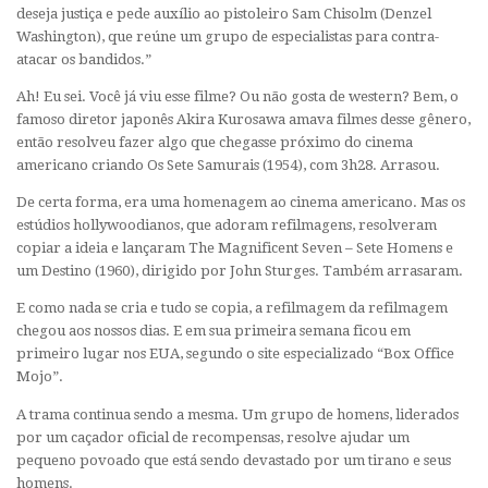
deseja justiça e pede auxílio ao pistoleiro Sam Chisolm (Denzel
Washington), que reúne um grupo de especialistas para contra-
atacar os bandidos.”
Ah! Eu sei. Você já viu esse filme? Ou não gosta de western? Bem, o
famoso diretor japonês Akira Kurosawa amava filmes desse gênero,
então resolveu fazer algo que chegasse próximo do cinema
americano criando Os Sete Samurais (1954), com 3h28. Arrasou.
De certa forma, era uma homenagem ao cinema americano. Mas os
estúdios hollywoodianos, que adoram refilmagens, resolveram
copiar a ideia e lançaram The Magnificent Seven – Sete Homens e
um Destino (1960), dirigido por John Sturges. Também arrasaram.
E como nada se cria e tudo se copia, a refilmagem da refilmagem
chegou aos nossos dias. E em sua primeira semana ficou em
primeiro lugar nos EUA, segundo o site especializado “Box Office
Mojo”.
A trama continua sendo a mesma. Um grupo de homens, liderados
por um caçador oficial de recompensas, resolve ajudar um
pequeno povoado que está sendo devastado por um tirano e seus
homens.