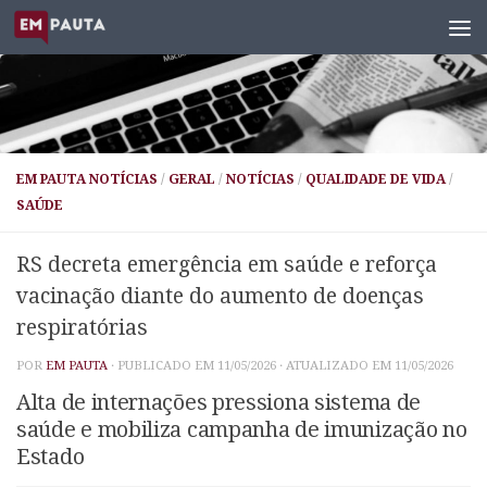
Skip to content
EM PAUTA NOTÍCIAS
/
GERAL
/
NOTÍCIAS
/
QUALIDADE DE VIDA
/
SAÚDE
RS decreta emergência em saúde e reforça
vacinação diante do aumento de doenças
respiratórias
POR
EM PAUTA
· PUBLICADO EM
11/05/2026
· ATUALIZADO EM
11/05/2026
Alta de internações pressiona sistema de
saúde e mobiliza campanha de imunização no
Estado