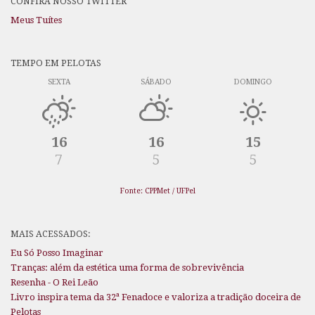
CONFIRA NOSSO TWITTER
Meus Tuítes
TEMPO EM PELOTAS
SEXTA
SÁBADO
DOMINGO
16
16
15
7
5
5
Fonte: CPPMet / UFPel
MAIS ACESSADOS:
Eu Só Posso Imaginar
Tranças: além da estética uma forma de sobrevivência
Resenha - O Rei Leão
Livro inspira tema da 32ª Fenadoce e valoriza a tradição doceira de
Pelotas