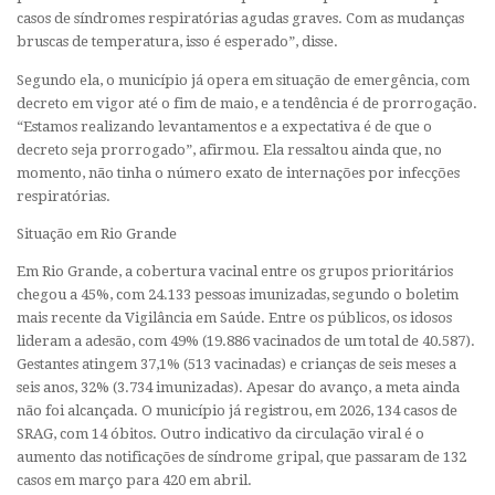
casos de síndromes respiratórias agudas graves. Com as mudanças
bruscas de temperatura, isso é esperado”, disse.
Segundo ela, o município já opera em situação de emergência, com
decreto em vigor até o fim de maio, e a tendência é de prorrogação.
“Estamos realizando levantamentos e a expectativa é de que o
decreto seja prorrogado”, afirmou. Ela ressaltou ainda que, no
momento, não tinha o número exato de internações por infecções
respiratórias.
Situação em Rio Grande
Em Rio Grande, a cobertura vacinal entre os grupos prioritários
chegou a 45%, com 24.133 pessoas imunizadas, segundo o boletim
mais recente da Vigilância em Saúde. Entre os públicos, os idosos
lideram a adesão, com 49% (19.886 vacinados de um total de 40.587).
Gestantes atingem 37,1% (513 vacinadas) e crianças de seis meses a
seis anos, 32% (3.734 imunizadas). Apesar do avanço, a meta ainda
não foi alcançada. O município já registrou, em 2026, 134 casos de
SRAG, com 14 óbitos. Outro indicativo da circulação viral é o
aumento das notificações de síndrome gripal, que passaram de 132
casos em março para 420 em abril.