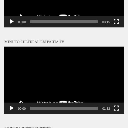
00:00
03:15
MINUTO CULTURAL EM PAUTA TV
Tocador
de
vídeo
00:00
01:32