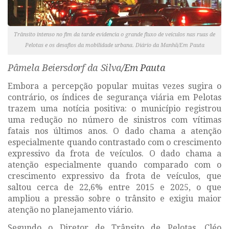
Trânsito intenso no fim da tarde evidencia o grande fluxo de veículos nas ruas de
Pelotas e os desafios da mobilidade urbana. Diário da Manhã/Em Pauta
Pâmela Beiersdorf da Silva
/Em Pauta
Embora a percepção popular muitas vezes sugira o
contrário, os índices de segurança viária em Pelotas
trazem uma notícia positiva: o município registrou
uma redução no número de sinistros com vítimas
fatais nos últimos anos. O dado chama a atenção
especialmente quando contrastado com o crescimento
expressivo da frota de veículos. O dado chama a
atenção especialmente quando comparado com o
crescimento expressivo da frota de veículos, que
saltou cerca de 22,6% entre 2015 e 2025, o que
ampliou a pressão sobre o trânsito e exigiu maior
atenção no planejamento viário.
Segundo o Diretor de Trânsito de Pelotas, Cléo