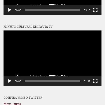
00:00
03:15
MINUTO CULTURAL EM PAUTA TV
Tocador
de
vídeo
00:00
01:32
CONFIRA NOSSO TWITTER
Meus Tuítes