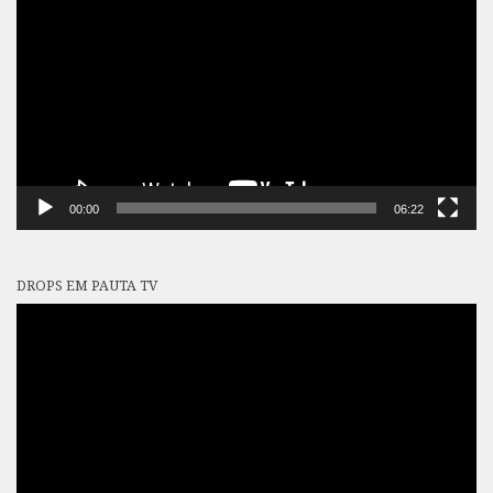
de
vídeo
00:00
06:22
DROPS EM PAUTA TV
Tocador
de
vídeo