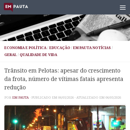
Skip to content
ECONOMIA E POLÍTICA
/
EDUCAÇÃO
/
EM PAUTA NOTÍCIAS
/
GERAL
/
QUALIDADE DE VIDA
Trânsito em Pelotas: apesar do crescimento
da frota, número de vítimas fatais apresenta
redução
POR
EM PAUTA
· PUBLICADO EM
06/05/2026
· ATUALIZADO EM
06/05/2026