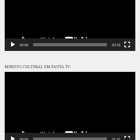
00:00
03:15
MINUTO CULTURAL EM PAUTA TV
Tocador
de
vídeo
00:00
01:32