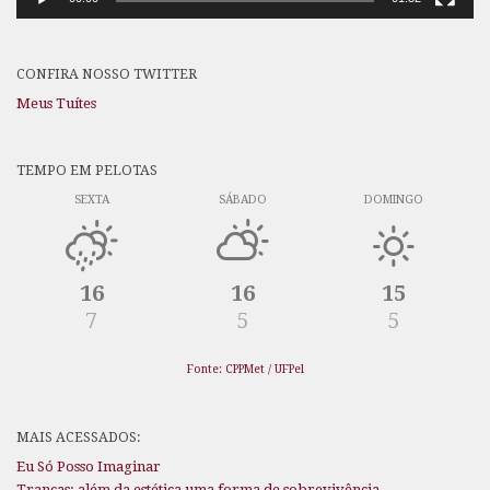
CONFIRA NOSSO TWITTER
Meus Tuítes
TEMPO EM PELOTAS
SEXTA
SÁBADO
DOMINGO
16
16
15
7
5
5
Fonte: CPPMet / UFPel
MAIS ACESSADOS:
Eu Só Posso Imaginar
Tranças: além da estética uma forma de sobrevivência