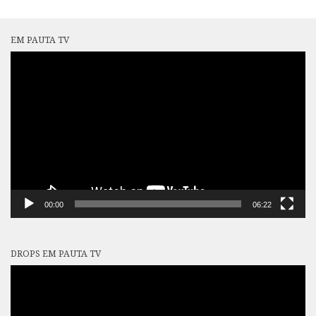
EM PAUTA TV
Tocador
de
vídeo
00:00
06:22
DROPS EM PAUTA TV
Tocador
de
vídeo