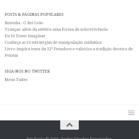
POSTS & PÁGINAS POPULARES
Resenha - O Rei Leão
Tranças: além da estética uma forma de sobrevivência
Eu Só Posso Imaginar
Conheça as 10 estratégias de manipulação midiática
Livro inspira tema da 32ª Fenadoce e valoriza a tradição doceira de
Pelotas
SIGA-NOS NO TWITTER
Meus Tuítes
Em Pauta © 2026. Todos Direitos Reservados.