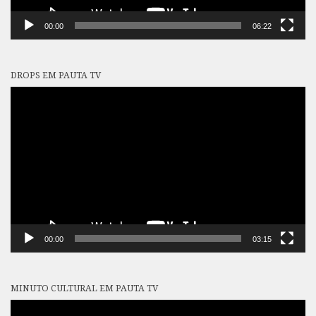
00:00
06:22
DROPS EM PAUTA TV
Tocador
de
vídeo
00:00
03:15
MINUTO CULTURAL EM PAUTA TV
Tocador