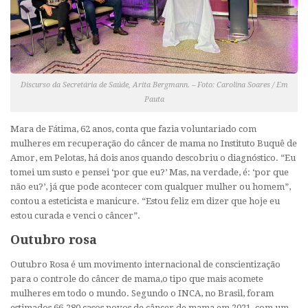
Discurso da Secretária de Saúde, Arita Bergmann. – Foto: Carolina Soares / Em
Pauta
Mara de Fátima, 62 anos, conta que fazia voluntariado com
mulheres em recuperação do câncer de mama no Instituto Buquê de
Amor, em Pelotas, há dois anos quando descobriu o diagnóstico. “Eu
tomei um susto e pensei ‘por que eu?’ Mas, na verdade, é: ‘por que
não eu?’, já que pode acontecer com qualquer mulher ou homem”,
contou a esteticista e manicure. “Estou feliz em dizer que hoje eu
estou curada e venci o câncer”.
Outubro rosa
Outubro Rosa é um movimento internacional de conscientização
para o controle do câncer de mama,o tipo que mais acomete
mulheres em todo o mundo. Segundo o INCA, no Brasil, foram
estimados 66.280 casos novos de câncer de mama em 2021, com um