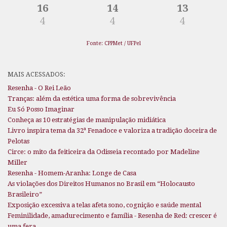
16
14
13
4
4
4
Fonte: CPPMet / UFPel
MAIS ACESSADOS:
Resenha - O Rei Leão
Tranças: além da estética uma forma de sobrevivência
Eu Só Posso Imaginar
Conheça as 10 estratégias de manipulação midiática
Livro inspira tema da 32ª Fenadoce e valoriza a tradição doceira de
Pelotas
Circe: o mito da feiticeira da Odisseia recontado por Madeline
Miller
Resenha - Homem-Aranha: Longe de Casa
As violações dos Direitos Humanos no Brasil em “Holocausto
Brasileiro”
Exposição excessiva a telas afeta sono, cognição e saúde mental
Feminilidade, amadurecimento e família - Resenha de Red: crescer é
uma fera