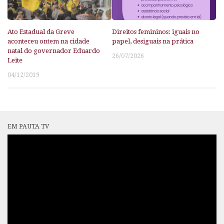
Ato Estadual da Greve
Direitos femininos: iguais no
aconteceu ontem na cidade
papel, desiguais na prática
natal do governador Eduardo
26/07/2026
Leite
04/12/2019
EM PAUTA TV
Tocador
de
vídeo