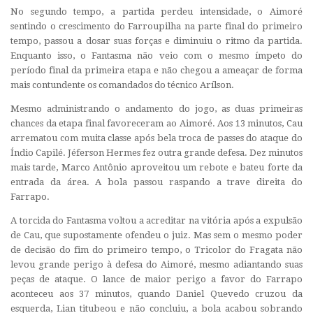
No segundo tempo, a partida perdeu intensidade, o Aimoré
sentindo o crescimento do Farroupilha na parte final do primeiro
tempo, passou a dosar suas forças e diminuiu o ritmo da partida.
Enquanto isso, o Fantasma não veio com o mesmo ímpeto do
período final da primeira etapa e não chegou a ameaçar de forma
mais contundente os comandados do técnico Arílson.
Mesmo administrando o andamento do jogo, as duas primeiras
chances da etapa final favoreceram ao Aimoré. Aos 13 minutos, Cau
arrematou com muita classe após bela troca de passes do ataque do
Índio Capilé. Jéferson Hermes fez outra grande defesa. Dez minutos
mais tarde, Marco Antônio aproveitou um rebote e bateu forte da
entrada da área. A bola passou raspando a trave direita do
Farrapo.
A torcida do Fantasma voltou a acreditar na vitória após a expulsão
de Cau, que supostamente ofendeu o juiz. Mas sem o mesmo poder
de decisão do fim do primeiro tempo, o Tricolor do Fragata não
levou grande perigo à defesa do Aimoré, mesmo adiantando suas
peças de ataque. O lance de maior perigo a favor do Farrapo
aconteceu aos 37 minutos, quando Daniel Quevedo cruzou da
esquerda, Lian titubeou e não concluiu, a bola acabou sobrando