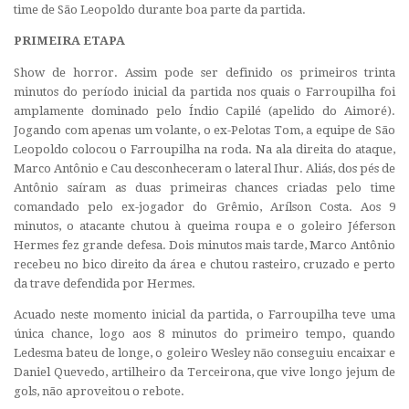
time de São Leopoldo durante boa parte da partida.
PRIMEIRA ETAPA
Show de horror. Assim pode ser definido os primeiros trinta
minutos do período inicial da partida nos quais o Farroupilha foi
amplamente dominado pelo Índio Capilé (apelido do Aimoré).
Jogando com apenas um volante, o ex-Pelotas Tom, a equipe de São
Leopoldo colocou o Farroupilha na roda. Na ala direita do ataque,
Marco Antônio e Cau desconheceram o lateral Ihur. Aliás, dos pés de
Antônio saíram as duas primeiras chances criadas pelo time
comandado pelo ex-jogador do Grêmio, Arílson Costa. Aos 9
minutos, o atacante chutou à queima roupa e o goleiro Jéferson
Hermes fez grande defesa. Dois minutos mais tarde, Marco Antônio
recebeu no bico direito da área e chutou rasteiro, cruzado e perto
da trave defendida por Hermes.
Acuado neste momento inicial da partida, o Farroupilha teve uma
única chance, logo aos 8 minutos do primeiro tempo, quando
Ledesma bateu de longe, o goleiro Wesley não conseguiu encaixar e
Daniel Quevedo, artilheiro da Terceirona, que vive longo jejum de
gols, não aproveitou o rebote.