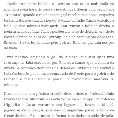
Tirando este lance isolado, o Farrapo não criou mais nada na
primeira meia hora de jogo e viu o Aimoré chegar com perigo aos
18 minutos, quando o centroavante Jajá recebeu sozinho, o arqueiro
Jéferson Hermes saiu nos pés do atacante do Índio Capilé e abafou a
bola. Quatro minutos mais tarde, Cau cruzou a bola da direita, o
meia articulador Luiz Carlos perdeu a chance de desferir um chute
frontal dentro da área do Farroupilha e na continuação da jogada,
Émerson Santos foi abafado pelo goleiro Hermes, que saiu nos pés
do meia.
Tanta pressão originou o gol do Aimoré, que saiu após uma
cobrança de falta executada por Émerson Santos, que levantou da
direita. A confusa e desprotegida defesa do Fantasma não aliviou e
Luiz Carlos não perdoou, arrematando de frente para o goleiro do
Farrapo e inaugurando o placar. O cronômetro marcava 26
minutos.
Descontente com a péssima atuação de seu time, o técnico Antônio
Freitas fez três substituições ainda no primeiro tempo. Os volantes
Hippólito e Oscar entraram nos lugares de Bruno e Mikael,
jogadores de contenção que não conseguiram parar a linha de
frente do Aimoré e erraram de forma demasiada nas saídas de bola.