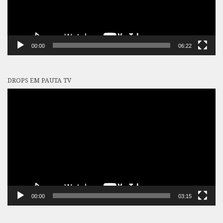
00:00
06:22
DROPS EM PAUTA TV
Tocador
de
vídeo
00:00
03:15