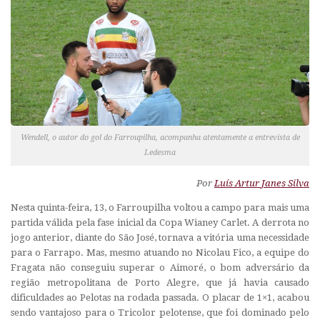
Wendell, o autor do gol do Farroupilha, acompanha atentamente a entrevista de
Ledesma
Por
Luís Artur Janes Silva
Nesta quinta-feira, 13, o Farroupilha voltou a campo para mais uma
partida válida pela fase inicial da Copa Wianey Carlet. A derrota no
jogo anterior, diante do São José, tornava a vitória uma necessidade
para o Farrapo. Mas, mesmo atuando no Nicolau Fico, a equipe do
Fragata não conseguiu superar o Aimoré, o bom adversário da
região metropolitana de Porto Alegre, que já havia causado
dificuldades ao Pelotas na rodada passada. O placar de 1×1, acabou
sendo vantajoso para o Tricolor pelotense, que foi dominado pelo