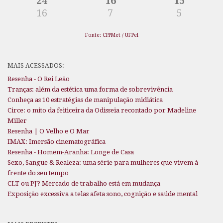
24
16
15
16
7
5
Fonte: CPPMet / UFPel
MAIS ACESSADOS:
Resenha - O Rei Leão
Tranças: além da estética uma forma de sobrevivência
Conheça as 10 estratégias de manipulação midiática
Circe: o mito da feiticeira da Odisseia recontado por Madeline
Miller
Resenha | O Velho e O Mar
IMAX: Imersão cinematográfica
Resenha - Homem-Aranha: Longe de Casa
Sexo, Sangue & Realeza: uma série para mulheres que vivem à
frente do seu tempo
CLT ou PJ? Mercado de trabalho está em mudança
Exposição excessiva a telas afeta sono, cognição e saúde mental