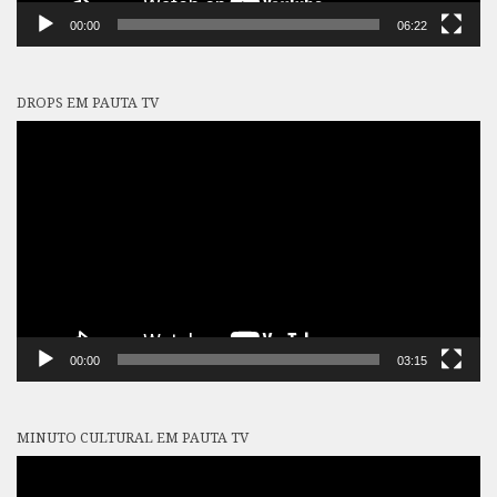
00:00
06:22
DROPS EM PAUTA TV
Tocador
de
vídeo
00:00
03:15
MINUTO CULTURAL EM PAUTA TV
Tocador
de