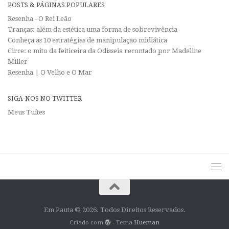
POSTS & PÁGINAS POPULARES
Resenha - O Rei Leão
Tranças: além da estética uma forma de sobrevivência
Conheça as 10 estratégias de manipulação midiática
Circe: o mito da feiticeira da Odisseia recontado por Madeline
Miller
Resenha | O Velho e O Mar
SIGA-NOS NO TWITTER
Meus Tuítes
Em Pauta © 2026. Todos Direitos Reservados.
Criado com
- Tema
Hueman