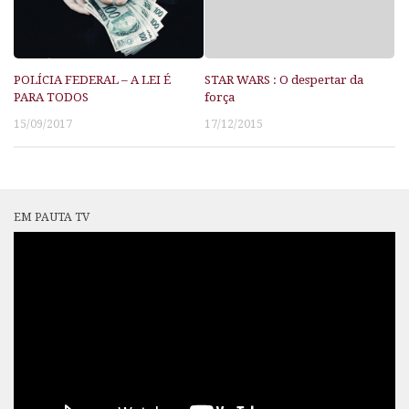
POLÍCIA FEDERAL – A LEI É
STAR WARS : O despertar da
PARA TODOS
força
15/09/2017
17/12/2015
EM PAUTA TV
Tocador
de
vídeo