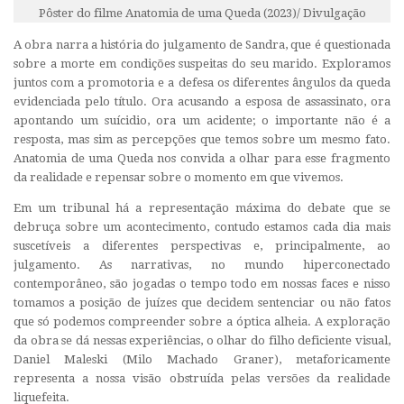
Pôster do filme Anatomia de uma Queda (2023)/ Divulgação
A obra narra a história do julgamento de Sandra, que é questionada
sobre a morte em condições suspeitas do seu marido. Exploramos
juntos com a promotoria e a defesa os diferentes ângulos da queda
evidenciada pelo título. Ora acusando a esposa de assassinato, ora
apontando um suícidio, ora um acidente; o importante não é a
resposta, mas sim as percepções que temos sobre um mesmo fato.
Anatomia de uma Queda nos convida a olhar para esse fragmento
da realidade e repensar sobre o momento em que vivemos.
Em um tribunal há a representação máxima do debate que se
debruça sobre um acontecimento, contudo estamos cada dia mais
suscetíveis a diferentes perspectivas e, principalmente, ao
julgamento. As narrativas, no mundo hiperconectado
contemporâneo, são jogadas o tempo todo em nossas faces e nisso
tomamos a posição de juízes que decidem sentenciar ou não fatos
que só podemos compreender sobre a óptica alheia. A exploração
da obra se dá nessas experiências, o olhar do filho deficiente visual,
Daniel Maleski (Milo Machado Graner), metaforicamente
representa a nossa visão obstruída pelas versões da realidade
liquefeita.