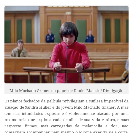
Milo Machado Graner no papel de Daniel Maleski/ Divulgação
Os planos fechados da película privilegiam a sutileza impecável da
atuação de Sandra Hüller e do jovem Milo Machado Graner. A mãe
tem suas intimidades expostas e é violentamente atacada por uma
promotoria que explora cada detalhe de sua vida e obra, e suas
respostas firmes, mas carregadas de melancolia e dor, não
conseguem acompanhar nem mesmo o idioma exigido pela corte,