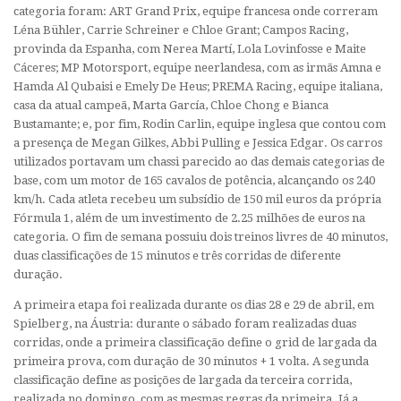
categoria foram: ART Grand Prix, equipe francesa onde correram
Léna Bühler, Carrie Schreiner e Chloe Grant; Campos Racing,
provinda da Espanha, com Nerea Martí, Lola Lovinfosse e Maite
Cáceres; MP Motorsport, equipe neerlandesa, com as irmãs Amna e
Hamda Al Qubaisi e Emely De Heus; PREMA Racing, equipe italiana,
casa da atual campeã, Marta García, Chloe Chong e Bianca
Bustamante; e, por fim, Rodin Carlin, equipe inglesa que contou com
a presença de Megan Gilkes, Abbi Pulling e Jessica Edgar. Os carros
utilizados portavam um chassi parecido ao das demais categorias de
base, com um motor de 165 cavalos de potência, alcançando os 240
km/h. Cada atleta recebeu um subsídio de 150 mil euros da própria
Fórmula 1, além de um investimento de 2.25 milhões de euros na
categoria. O fim de semana possuiu dois treinos livres de 40 minutos,
duas classificações de 15 minutos e três corridas de diferente
duração.
A primeira etapa foi realizada durante os dias 28 e 29 de abril, em
Spielberg, na Áustria: durante o sábado foram realizadas duas
corridas, onde a primeira classificação define o grid de largada da
primeira prova, com duração de 30 minutos + 1 volta. A segunda
classificação define as posições de largada da terceira corrida,
realizada no domingo, com as mesmas regras da primeira. Já a