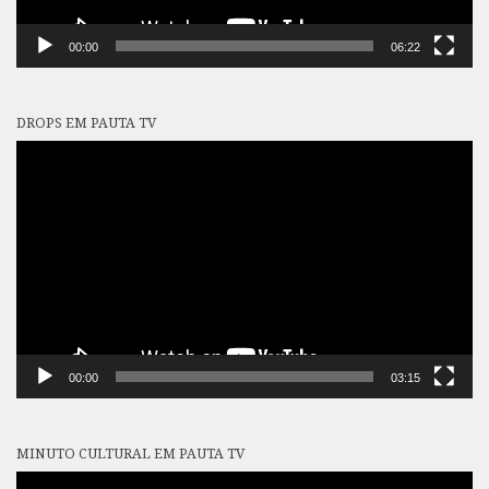
00:00
06:22
DROPS EM PAUTA TV
Tocador
de
vídeo
00:00
03:15
MINUTO CULTURAL EM PAUTA TV
Tocador