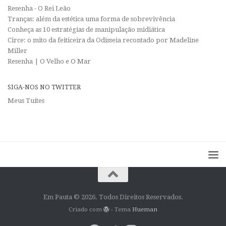
Resenha - O Rei Leão
Tranças: além da estética uma forma de sobrevivência
Conheça as 10 estratégias de manipulação midiática
Circe: o mito da feiticeira da Odisseia recontado por Madeline
Miller
Resenha | O Velho e O Mar
SIGA-NOS NO TWITTER
Meus Tuítes
Em Pauta © 2026. Todos Direitos Reservados.
Criado com
- Tema
Hueman