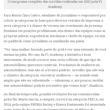
Cronograma completo das corridas realizadas em 2023 pela F1
Academy.
Para Maria Clara Castro, estudante de Jornalismo e responsável por
cobrir as categorias de base para diversos veículos de imprensa, a
nova categoria é a chance de vermos um crescimento da presença
feminina em posições profissionais, seja dentro das equipes como as
próprias pilotas, engenheiras, mecânicas e chefes de equipe, ou seja
no paddock, como jornalistas ou auxiliando nas pistas.
“Ver uma mulher fazendo parte do grid é ver uma extensão de você
mesma na pista. No caso da F1 Academy, a iniciativa é bem
interessante, de modo a trazer uma certa reflexão de que tipo de
automobilismo queremos construir. Precisamos de mulheres no
automobilismo, mas não só a branca padrão. Acredito que este seja
o objetivo da categoria: encontrar mulheres — no sentido mais
amplo que este ser subentende — talentosas, e, aos poucos, moldar
esse automobilismo padrão normativo que vemos hoje”, finalizou.
Ao final da temporada, grandes evoluções foram comemoradas
pelos fãs: Marta García, a campeã, correrá na categoria FRECA, em
2024, pela equipe PREMA Racing e Bianca Bustamante foi anunciada
como parte do Programa de Desenvolvimento de Pilotos da