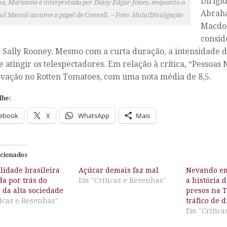
Dirigi
a, Marianne é interpretada por Daisy Edgar-Jones, enquanto o
Abraha
ul Mescal assume o papel de Connell. – Foto: Hulu/Divulgação
Macdon
consid
 Sally Rooney. Mesmo com a curta duração, a intensidade d
e atingir os telespectadores. Em relação à crítica, “Pessoa
vação no Rotten Tomatoes, com uma nota média de 8,5.
lhe:
ebook
X
WhatsApp
Mais
acionados
lidade brasileira
Açúcar demais faz mal
Nevando em
a por trás do
Em "Críticas e Resenhas"
a história d
 da alta sociedade
presos na T
icas e Resenhas"
tráfico de 
Em "Crítica