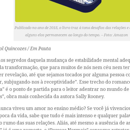
Publicado no ano de 2018, o livro traz à tona desafios das relações 
alguns elos permanecem ao longo do tempo. – Foto: Amazon
ol Quincozes / Em Pauta
dos segredos daquela mudança de estabilidade mental ad
 transformação, que para muitos de nós nem céu nem ter
r revelação, até que sejamos tocados por alguma pessoa c
r, subjugando-nos à receptividade”. Esse trecho do romanc
” é o ponto de partida para o leitor adentrar no mundo de
”, obra mais conhecida da autora Sally Rooney.
unca viveu um amor no ensino médio? Se você já vivenci
poca da vida, sabe que tudo é mais intenso e qualquer pal
 rumo das suas relações. Aliás, até mesmo a ausência de 