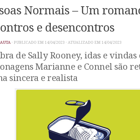
soas Normais – Um romanc
ontros e desencontros
PAUTA
· PUBLICADO EM
14/04/2023
· ATUALIZADO EM
14/04/2023
bra de Sally Rooney, idas e vindas
onagens Marianne e Connel são re
a sincera e realista