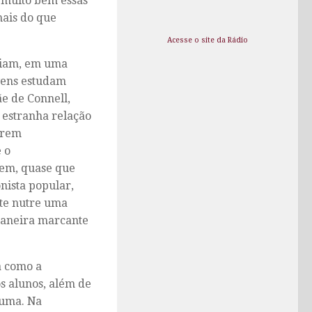
r muito bem essas
mais do que
Acesse o site da Rádio
ciam, em uma
ovens estudam
ãe de Connell,
 estranha relação
arem
 o
vem, quase que
onista popular,
nte nutre uma
maneira marcante
a como a
os alunos, além de
guma. Na