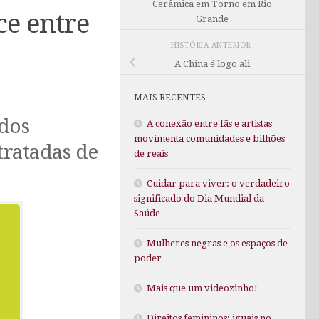
Cerâmica em Torno em Rio
e entre
Grande
HISTÓRIA ANTERIOR
A China é logo ali
MAIS RECENTES
 dos
A conexão entre fãs e artistas
movimenta comunidades e bilhões
tratadas de
de reais
Cuidar para viver: o verdadeiro
significado do Dia Mundial da
Saúde
Mulheres negras e os espaços de
poder
Mais que um videozinho!
Direitos femininos: iguais no