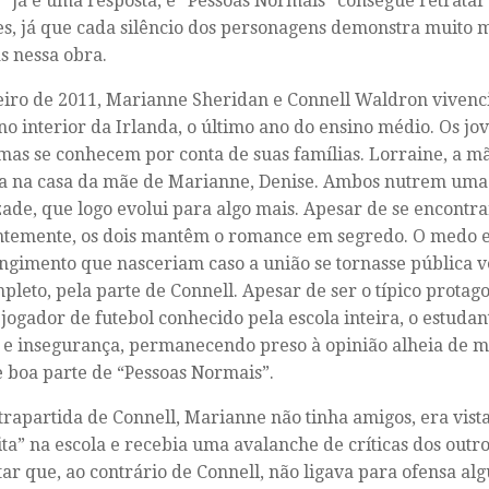
” já é uma resposta, e “Pessoas Normais” consegue retrata
es, já que cada silêncio dos personagens demonstra muito 
s nessa obra.
iro de 2011, Marianne Sheridan e Connell Waldron viven
no interior da Irlanda, o último ano do ensino médio. Os j
 mas se conhecem por conta de suas famílias. Lorraine, a m
a na casa da mãe de Marianne, Denise. Ambos nutrem uma
ade, que logo evolui para algo mais. Apesar de se encontr
temente, os dois mantêm o romance em segredo. O medo e
ngimento que nasceriam caso a união se tornasse pública 
pleto, pela parte de Connell. Apesar de ser o típico protag
 jogador de futebol conhecido pela escola inteira, o estuda
 e insegurança, permanecendo preso à opinião alheia de 
 boa parte de “Pessoas Normais”.
rapartida de Connell, Marianne não tinha amigos, era vist
ita” na escola e recebia uma avalanche de críticas dos outr
ar que, ao contrário de Connell, não ligava para ofensa al