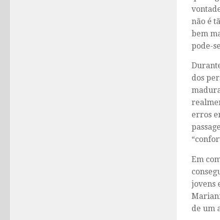
vontade
não é t
bem mai
pode-se
Durante
dos per
maduras
realmen
erros e
passage
“confor
Em comp
consegu
jovens 
Mariann
de um 