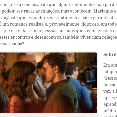
 chega-se à conclusão de que alguns sentimentos não perd
 podem ser raras as situações, mas acontecem. Marianne e 
ação de que esconder seus sentimentos não é garantia de 
É um romance realista e, provavelmente, doloroso, em todos
 o que é a vida, se não pessoas normais que vivem encontros
esses encontros e desencontros, também vivenciam relaçõ
e suas vidas?
Sobre 
Em abr
adapta
“Pesso
lançad
vez, a 
aprese
episód
média 