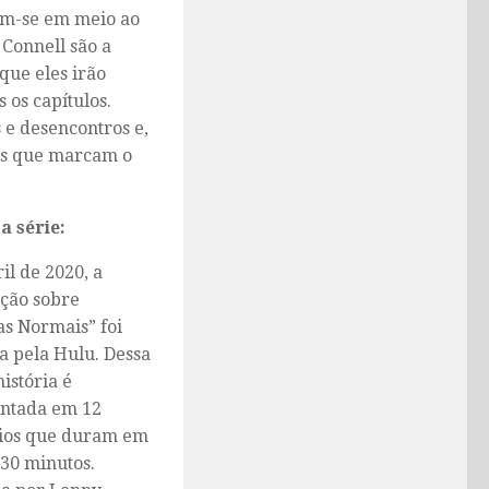
em-se em meio ao
Connell são a
que eles irão
 os capítulos.
 e desencontros e,
es que marcam o
a série:
il de 2020, a
ção sobre
as Normais” foi
a pela Hulu. Dessa
história é
ntada em 12
ios que duram em
30 minutos.