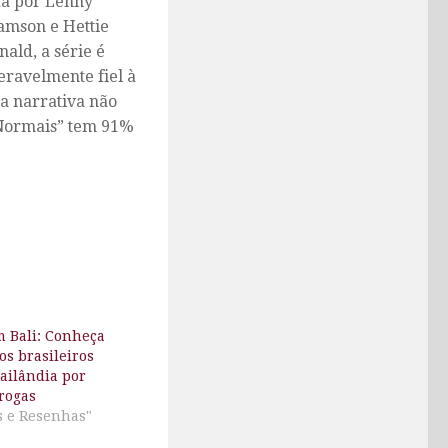
da por Lenny
mson e Hettie
ald, a série é
eravelmente fiel à
a narrativa não
s Normais” tem 91%
 Bali: Conheça
os brasileiros
ailândia por
drogas
s e Resenhas"