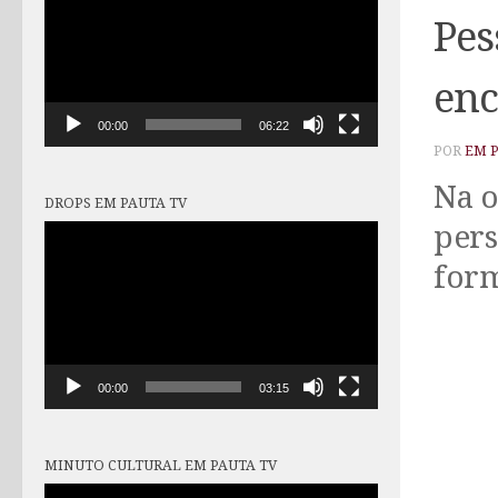
vídeo
Pes
enc
00:00
06:22
POR
EM 
Na o
DROPS EM PAUTA TV
pers
Tocador
de
form
vídeo
00:00
03:15
MINUTO CULTURAL EM PAUTA TV
Tocador