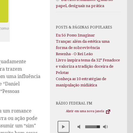
papel, desiguais na prática
POSTS & PÁGINAS POPULARES
e como
Eu Só Posso Imaginar
Tranças: além da estética uma
forma de sobrevivência
Resenha - O Rei Leão
Livro inspira tema da 32ª Fenadoce
equadamente
e valoriza a tradição doceira de
ra trazem
Pelotas
om uma influência
Conheça as 10 estratégias de
e “Daniel
manipulação midiática
 “Pessoas
RÁDIO FEDERAL FM
ou um romance
Abrir em uma nova janela
avra ou ação pode
assumir um “sim”