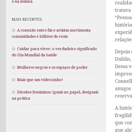
e na música
realida
tratava
“Pessoa
MAIS RECENTES:
históri
A conexão entre fãs e artistas movimenta
experiê
comunidades e bilhões de reais
relaçõe
Cuidar para viver: o verdadeiro significado
Depois 
do Dia Mundial da Saúde
Dublin,
Dessa v
Mulheres negras e os espaços de poder
impress
Mais que um videozinho!
Connell
amigos 
Direitos femininos: iguais no papel, desiguais
reserva
na prática
A histó
fragili
que con
que alg