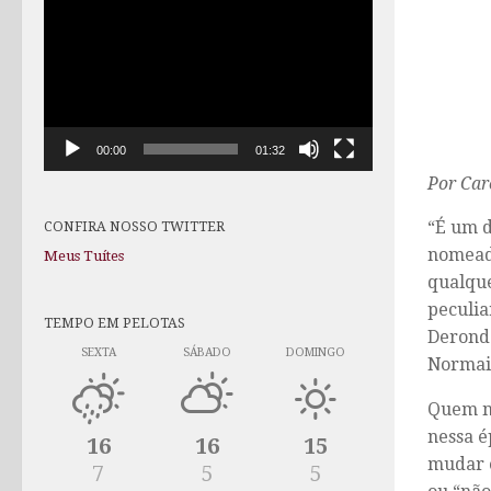
de
vídeo
00:00
01:32
Por Car
“É um 
CONFIRA NOSSO TWITTER
nomeada
Meus Tuítes
qualque
peculia
TEMPO EM PELOTAS
Deronda
SEXTA
SÁBADO
DOMINGO
Normais
Quem n
nessa é
16
16
15
mudar o
7
5
5