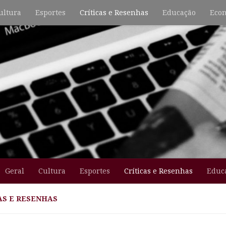
ultura
Esportes
Críticas e Resenhas
Educação
Econ
Geral
Cultura
Esportes
Críticas e Resenhas
Educ
AS E RESENHAS