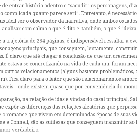
 de entrar história adentro e “sacudir” os personagens, diz
ão complicada quanto parece ser!”. Entretanto, é necessári
s fácil ser o observador da narrativa, onde ambos os lados
 analisar com calma o que é dito e, também, o que é “deix
 a trajetória de 264 páginas, é indispensável ressaltar a e
sonagens principais, que conseguem, lentamente, construir
. É claro que até chegar à conclusão de que um crescimen
te estava se concretizando na vida de cada um, foram nec
m outros relacionamentos (alguns bastante problemáticos, 
m). Fica claro para o leitor que são relacionamentos amoro
táveis”, onde existem quase que por conveniência do mom
aração, na relação de idas e vindas do casal principal, Sa
e expôr as diferenças das relações aleatórias que perpas
e o romance que vivem em determinadas épocas de suas vi
e e Connell, são as sutilezas que conseguem transmitir ao l
amor verdadeiro.