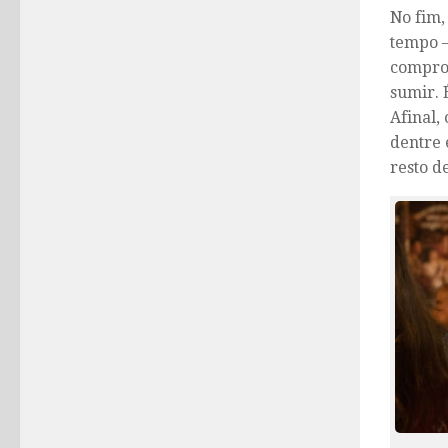
No fim,
tempo –
comprov
sumir. 
Afinal,
dentre 
resto d