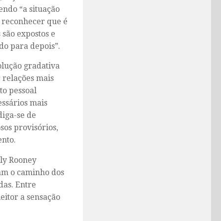
endo “a situação
o reconhecer que é
 são expostos e
ado para depois”.
volução gradativa
 relações mais
to pessoal
essários mais
diga-se de
sos provisórios,
ento.
lly Rooney
sam o caminho dos
das. Entre
eitor a sensação