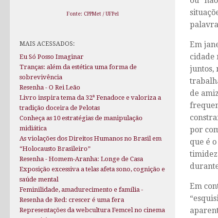
ou “não
situaçõ
Fonte: CPPMet / UFPel
palavra
Em jane
MAIS ACESSADOS:
cidade 
Eu Só Posso Imaginar
Tranças: além da estética uma forma de
juntos,
sobrevivência
trabalh
Resenha - O Rei Leão
de amiz
Livro inspira tema da 32ª Fenadoce e valoriza a
frequen
tradição doceira de Pelotas
constra
Conheça as 10 estratégias de manipulação
midiática
por com
As violações dos Direitos Humanos no Brasil em
que é o
“Holocausto Brasileiro”
timidez
Resenha - Homem-Aranha: Longe de Casa
durante
Exposição excessiva a telas afeta sono, cognição e
saúde mental
Em cont
Feminilidade, amadurecimento e família -
“esquis
Resenha de Red: crescer é uma fera
aparent
Representações da webcultura Femcel no cinema