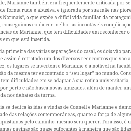
de, Marianne também era frequentemente criticada por se
 de forma rude e abusiva, e ignorada por sua mãe nas piore
s Normais”, o que expõe a difícil vida familiar da protagoni
a, conseguimos conhecer melhor as incontáveis complicaçõ
ncias de Marianne, que tem dificuldades em reconhecer o 
s em que está inserida.
da primeira das várias separações do casal, os dois vão pa
 e assim é retratado um dos diversos reencontros que vão a
ez, os lugares se invertem e Marianne é a notável na faculd
ão da mesma ter encontrado o “seu lugar” no mundo. Con
 tem dificuldades em se adaptar à sua rotina universitária,
por perto e não busca novas amizades, além de manter um
da nos debates da turma.
ria se dedica às idas e vindas de Connell e Marianne e demo
dade das relações contemporâneas, quanto a força de algun
quistamos pelo caminho, mesmo sem querer. Fora isso, é u
umas páginas são quase sufocantes à maneira que são lidas,