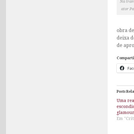
Na tram
ator Pa
obra de
deixa d
de apro
Comparti
Fac
Posts Rel
Uma rea
escondid
glamour
Em "Crít