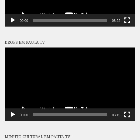
00:00
06:22
DROPS EM PAUTA TV
Tocador
de
vídeo
00:00
03:15
MINUTO CULTURAL EM PAUTA TV