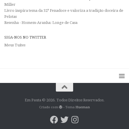
Miller
Livro inspira tema da 32ª Fenadoce e valoriza a tradição doceira de
Pelotas
Resenha - Homem-Aranha: Longe de Casa
SIGA-NOS NO TWITTER
Meus Tuítes
Em Pauta © 2026. Todos Direitos Reservados.
Criado com
- Tema
Hueman