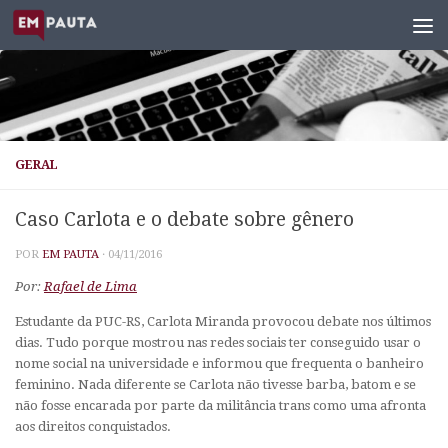
Skip to content
GERAL
Caso Carlota e o debate sobre gênero
POR
EM PAUTA
·
04/11/2016
Por:
Rafael de Lima
Estudante da PUC-RS, Carlota Miranda provocou debate nos últimos
dias. Tudo porque mostrou nas redes sociais ter conseguido usar o
nome social na universidade e informou que frequenta o banheiro
feminino. Nada diferente se Carlota não tivesse barba, batom e se
não fosse encarada por parte da militância trans como uma afronta
aos direitos conquistados.