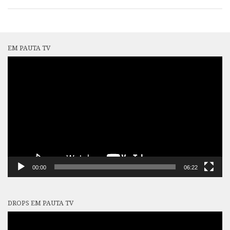
EM PAUTA TV
Tocador
de
vídeo
00:00
06:22
DROPS EM PAUTA TV
Tocador
de