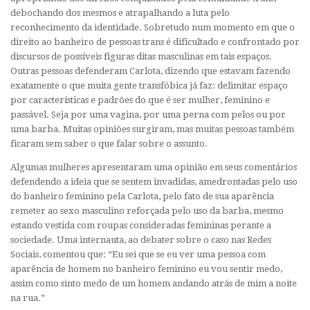
debochando dos mesmos e atrapalhando a luta pelo
reconhecimento da identidade. Sobretudo num momento em que o
direito ao banheiro de pessoas trans é dificultado e confrontado por
discursos de possíveis figuras ditas masculinas em tais espaços.
Outras pessoas defenderam Carlota, dizendo que estavam fazendo
exatamente o que muita gente transfóbica já faz: delimitar espaço
por características e padrões do que é ser mulher, feminino e
passável. Seja por uma vagina, por uma perna com pelos ou por
uma barba. Muitas opiniões surgiram, mas muitas pessoas também
ficaram sem saber o que falar sobre o assunto.
Algumas mulheres apresentaram uma opinião em seus comentários
defendendo a ideia que se sentem invadidas, amedrontadas pelo uso
do banheiro feminino pela Carlota, pelo fato de sua aparência
remeter ao sexo masculino reforçada pelo uso da barba, mesmo
estando vestida com roupas consideradas femininas perante a
sociedade. Uma internauta, ao debater sobre o caso nas Redes
Sociais, comentou que: “Eu sei que se eu ver uma pessoa com
aparência de homem no banheiro feminino eu vou sentir medo,
assim como sinto medo de um homem andando atrás de mim a noite
na rua.”