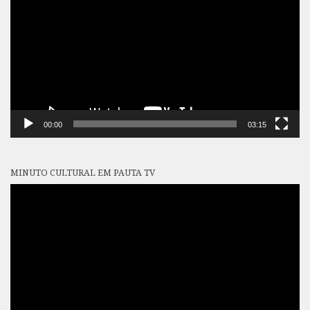
vídeo
00:00
03:15
MINUTO CULTURAL EM PAUTA TV
Tocador
de
vídeo