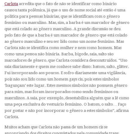
Carlota
acredita que o fato de não se identificar como binário
causou tanta polêmica, já que o uso de nome social até então é uma
política para pessoas binárias, que se identificam com o gênero
feminino ou masculino. Mas, sim, a barba é um marcador de gênero
que está colado ao gênero masculino. A grande discussão se deu
pelo fato de que a barba é um marcador de gênero que está colado
ao gênero masculino e seu ser lido como um nome feminino. Mas
Carlota não se identifica como mulher e nem como homem. Mas
como uma pessoa não binária. Barba, bigode, saia, salto são
marcadores de gênero, que Carlota considera desconstruídos. “Uso
saia diariamente e quem me conhece sabe disso: batom, salto, glitter.
Fui incorporando aos poucos. E sofro diariamente uma vigilância,
pois não sou lido como um homem gays cis, pois estes símbolos
‘bagunçam’ este lugar. Estes mesmos símbolos não possuem gênero
para mim, mas foram incorporados como sendo femininos ou
masculinos. A saia, por exemplo, desestabiliza alguém que a lê como
uma peça exclusiva do vestuário feminino. O batom, o salto… Faço
por gostar e não por incorporar o gênero a estes símbolos”, afirma
Carlota.
Muitos acham que Carlota não passa de um homem cis se
apropriando dos direitos conquistados pela comunidade trans,