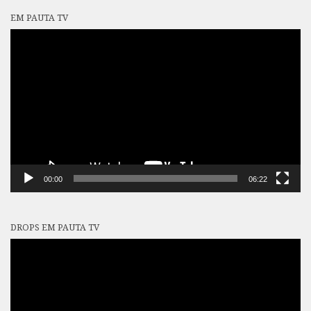
EM PAUTA TV
Tocador
de
vídeo
00:00
06:22
DROPS EM PAUTA TV
Tocador
de
vídeo