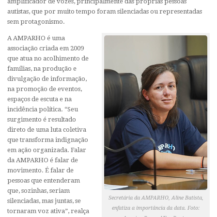
amplificador de vozes, principalmente das próprias pessoas
autistas, que por muito tempo foram silenciadas ou representadas
sem protagonismo.
A AMPARHO é uma
associação criada em 2009
que atua no acolhimento de
famílias, na produção e
divulgação de informação,
na promoção de eventos,
espaços de escuta e na
incidência política. “Seu
surgimento é resultado
direto de uma luta coletiva
que transforma indignação
em ação organizada. Falar
da AMPARHO é falar de
movimento. É falar de
pessoas que entenderam
que, sozinhas, seriam
Secretária da AMPARHO, Aline Batista,
silenciadas, mas juntas, se
enfatiza a importância da data. Foto:
tornaram voz ativa”, realça