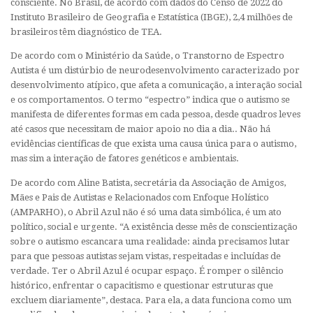
consciente. No Brasil, de acordo com dados do Censo de 2022 do
Instituto Brasileiro de Geografia e Estatística (IBGE), 2,4 milhões de
brasileiros têm diagnóstico de TEA.
De acordo com o Ministério da Saúde, o Transtorno de Espectro
Autista é um distúrbio de neurodesenvolvimento caracterizado por
desenvolvimento atípico, que afeta a comunicação, a interação social
e os comportamentos. O termo “espectro” indica que o autismo se
manifesta de diferentes formas em cada pessoa, desde quadros leves
até casos que necessitam de maior apoio no dia a dia.. Não há
evidências científicas de que exista uma causa única para o autismo,
mas sim a interação de fatores genéticos e ambientais.
De acordo com Aline Batista, secretária da Associação de Amigos,
Mães e Pais de Autistas e Relacionados com Enfoque Holístico
(AMPARHO), o Abril Azul não é só uma data simbólica, é um ato
político, social e urgente. “A existência desse mês de conscientização
sobre o autismo escancara uma realidade: ainda precisamos lutar
para que pessoas autistas sejam vistas, respeitadas e incluídas de
verdade. Ter o Abril Azul é ocupar espaço. É romper o silêncio
histórico, enfrentar o capacitismo e questionar estruturas que
excluem diariamente”, destaca. Para ela, a data funciona como um