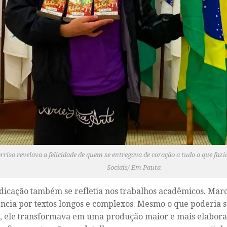
rriso revelava a felicidade de quem se entregava de coração a tudo o que faz
Sociais/ Em Pauta
dicação também se refletia nos trabalhos acadêmicos. Marc
ncia por textos longos e complexos. Mesmo o que poderia 
, ele transformava em uma produção maior e mais elabora