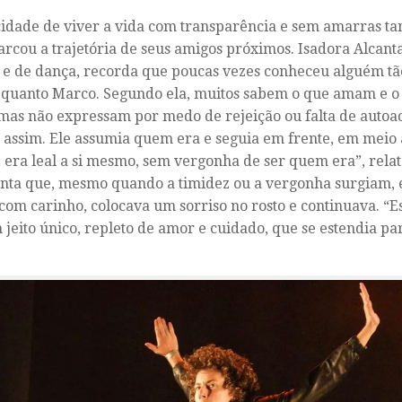
idade de viver a vida com transparência e sem amarras t
rcou a trajetória de seus amigos próximos. Isadora Alcanta
 e de dança, recorda que poucas vezes conheceu alguém tão
quanto Marco. Segundo ela, muitos sabem o que amam e 
 mas não expressam por medo de rejeição ou falta de autoa
 assim. Ele assumia quem era e seguia em frente, em meio a
s; era leal a si mesmo, sem vergonha de ser quem era”, relat
nta que, mesmo quando a timidez ou a vergonha surgiam, e
 com carinho, colocava um sorriso no rosto e continuava. “E
jeito único, repleto de amor e cuidado, que se estendia pa