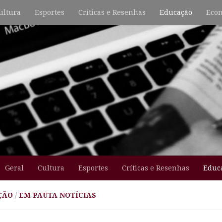
ultura
Esportes
Críticas e Resenhas
Educação
Econ
Geral
Cultura
Esportes
Críticas e Resenhas
Educ
ÇÃO
/
EM PAUTA NOTÍCIAS