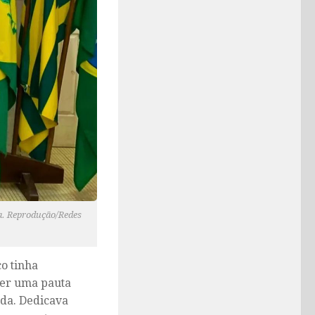
ia. Reprodução/Redes
o tinha
ser uma pauta
da. Dedicava