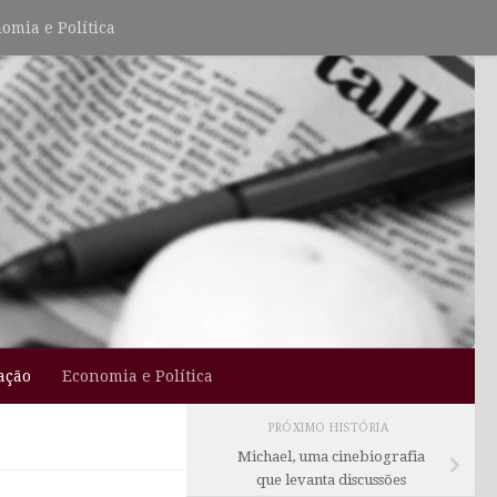
omia e Política
ação
Economia e Política
PRÓXIMO HISTÓRIA
Michael, uma cinebiografia
que levanta discussões