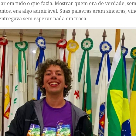
lar em tudo o que fazia. Mostrar quem era de verdade, se
ntos, era algo admirável. Suas palavras eram sinceras, vi
entregava sem esperar nada em troca.