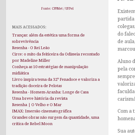
Fonte: CPPMet / UFPel
Existem
partida
colegas
MAIS ACESSADOS:
do fale
Tranças: além da estética uma forma de
de aula
sobrevivência
Resenha - O Rei Leão
marcou 
Circe: o mito da feiticeira da Odisseia recontado
por Madeline Miller
Aluno d
Conheça as 10 estratégias de manipulação
pela co
midiática
sempre 
Livro inspira tema da 32ª Fenadoce e valoriza a
valoriz
tradição doceira de Pelotas
faculda
Resenha - Homem-Aranha: Longe de Casa
carismá
Uma breve história da revista
Resenha | O Velho e O Mar
Com a t
IMAX: Imersão cinematográfica
Grandes obras não surgem da quantidade, uma
homenag
crítica de Rebel Moon
Sua aut