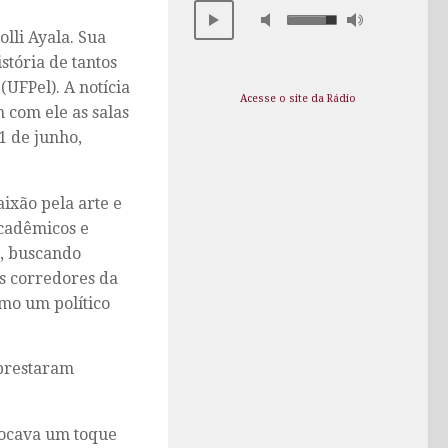
lli Ayala. Sua
tória de tantos
(UFPel). A notícia
Acesse o site da Rádio
 com ele as salas
1 de junho,
ixão pela arte e
acadêmicos e
l, buscando
os corredores da
omo um político
 prestaram
locava um toque