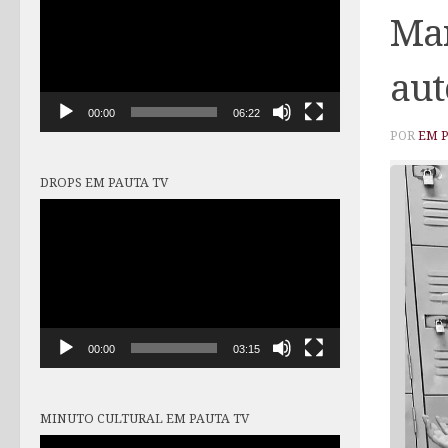
vídeo
Mar
aut
00:00
06:22
POR
EM 
DROPS EM PAUTA TV
Tocador
de
vídeo
00:00
03:15
MINUTO CULTURAL EM PAUTA TV
Tocador