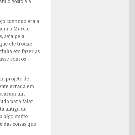
am o gosto e a
rço contínuo era a
inem o Marco,
, seja pela
 que ele trouxe
 tinha em fazer as
passe com os
m projeto de
ente errada em
trocaram um
tudo para falar
ta antiga da
a algo muito
 das coisas que