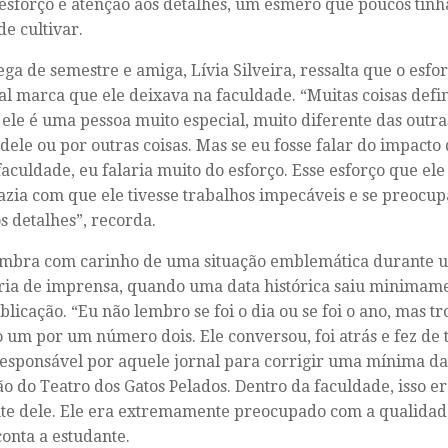
esforço e atenção aos detalhes, um esmero que poucos tinh
de cultivar.
ega de semestre e amiga, Lívia Silveira, ressalta que o esfo
al marca que ele deixava na faculdade. “Muitas coisas def
ele é uma pessoa muito especial, muito diferente das outras
dele ou por outras coisas. Mas se eu fosse falar do impacto
faculdade, eu falaria muito do esforço. Esse esforço que ele
fazia com que ele tivesse trabalhos impecáveis e se preocu
 detalhes”, recorda.
embra com carinho de uma situação emblemática durante u
ria de imprensa, quando uma data histórica saiu minimam
licação. “Eu não lembro se foi o dia ou se foi o ano, mas 
um por um número dois. Ele conversou, foi atrás e fez de 
esponsável por aquele jornal para corrigir uma mínima da
o do Teatro dos Gatos Pelados. Dentro da faculdade, isso er
e dele. Ele era extremamente preocupado com a qualidade
conta a estudante.