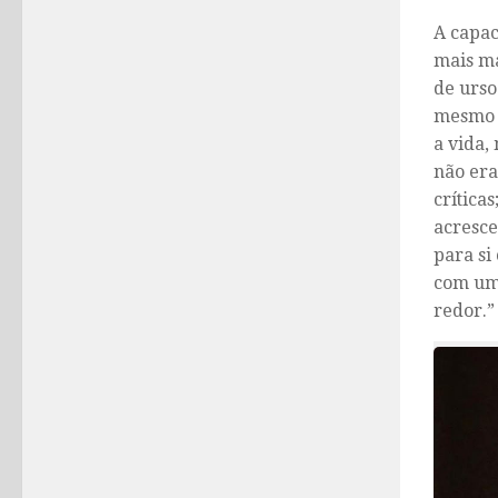
A capac
mais ma
de urso
mesmo 
a vida,
não era
crítica
acresce
para si
com um 
redor.”