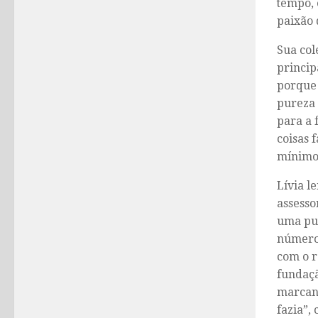
tempo, 
paixão 
Sua col
princip
porque 
pureza 
para a 
coisas 
mínimos
Lívia l
assesso
uma pub
número 
com o r
fundaçã
marcant
fazia”, 