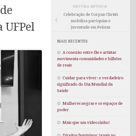
 de
HISTÓRIA ANTERIOR
Celebração de Corpus Christi
mobiliza paróquias e
a UFPel
juventude em Pelotas
MAIS RECENTES
A conexão entre fãs e artistas
movimenta comunidades e bilhões
de reais
Cuidar para viver: o verdadeiro
significado do Dia Mundial da
Saúde
Mulheres negras e os espaços de
poder
Mais que um videozinho!
Direitos femininos: iguais no