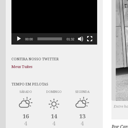
de
vídeo
00:00
01:32
CONFIRA NOSSO TWITTER
Meus Tuítes
TEMPO EM PELOTAS
SÁBADO
DOMINGO
SEGUNDA
Entre ho
16
14
13
4
4
4
Por Car