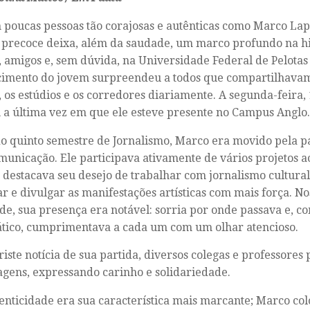
 poucas pessoas tão corajosas e autênticas como Marco Lapo
 precoce deixa, além da saudade, um marco profundo na his
, amigos e, sem dúvida, na Universidade Federal de Pelotas 
cimento do jovem surpreendeu a todos que compartilhavam
, os estúdios e os corredores diariamente. A segunda-feira, 
a última vez em que ele esteve presente no Campus Anglo.
o quinto semestre de Jornalismo, Marco era movido pela pa
municação. Ele participava ativamente de vários projetos 
destacava seu desejo de trabalhar com jornalismo cultura
ar e divulgar as manifestações artísticas com mais força. N
de, sua presença era notável: sorria por onde passava e, c
tico, cumprimentava a cada um com um olhar atencioso.
riste notícia de sua partida, diversos colegas e professores
ens, expressando carinho e solidariedade.
enticidade era sua característica mais marcante; Marco co