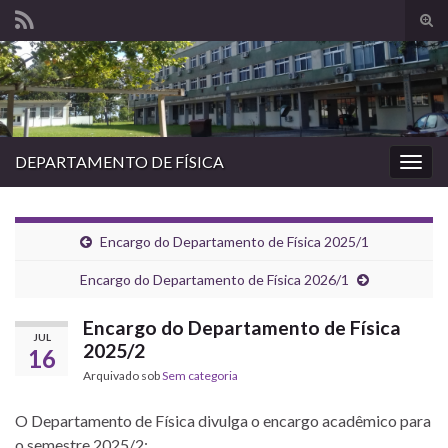
Alte
form
Search for:
de
pesq
DEPARTAMENTO DE FÍSICA
Alter
nave
Encargo do Departamento de Física 2025/1
Encargo do Departamento de Física 2026/1
Encargo do Departamento de Física
JUL
2025/2
16
Arquivado sob
Sem categoria
O Departamento de Física divulga o encargo acadêmico para
o semestre 2025/2: